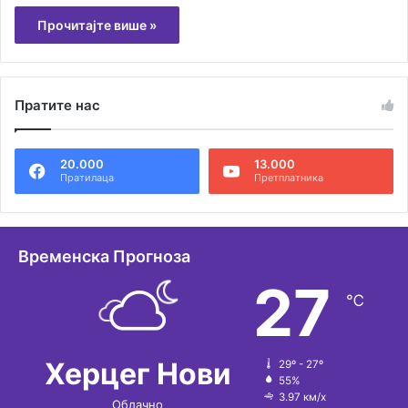
Прочитајте више »
Пратите нас
20.000
13.000
Пратилаца
Претплатника
Временска Прогноза
27
℃
Херцег Нови
29º - 27º
55%
3.97 км/х
Облачно