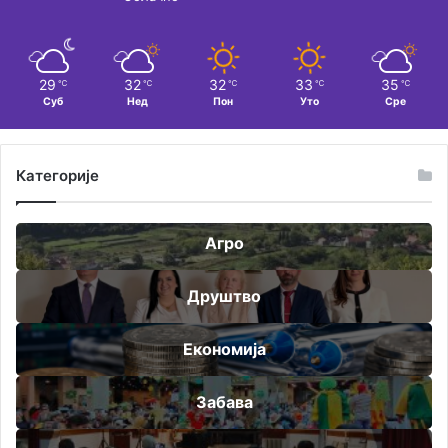
29
32
32
33
35
℃
℃
℃
℃
℃
Суб
Нед
Пон
Уто
Сре
Категорије
Агро
Друштво
Економија
Забава