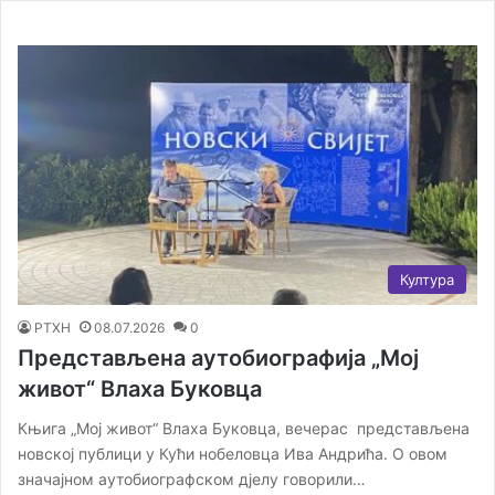
Култура
РТХН
08.07.2026
0
Представљена аутобиографија „Мој
живот“ Влаха Буковца
Књига „Мој живот“ Влаха Буковца, вечерас представљена
новској публици у Кући нобеловца Ива Андрића. О овом
значајном аутобиографском дјелу говорили…