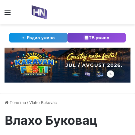
Мени
П
Радио уживо
ТВ уживо
Почетна
/
Vlaho Bukovac
Влахо Буковац