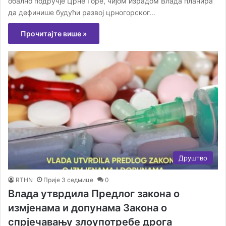
обално подручје Црне Горе, чијом израдом Влада планира
да дефинише будући развој црногорског…
Прочитајте више »
Друштво
RTHN
Прије 3 седмице
0
Влада утврдила Предлог закона о
измјенама и допунама Закона о
спрјечавању злоупотребе дрога