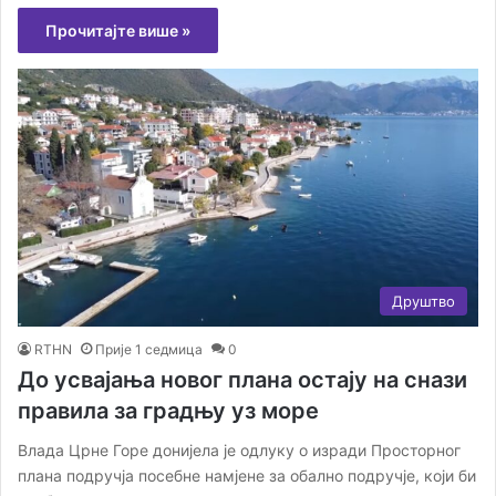
Прочитајте више »
Друштво
RTHN
Прије 1 седмица
0
До усвајања новог плана остају на снази
правила за градњу уз море
Влада Црне Горе донијела је одлуку о изради Просторног
плана подручја посебне намјене за обално подручје, који би