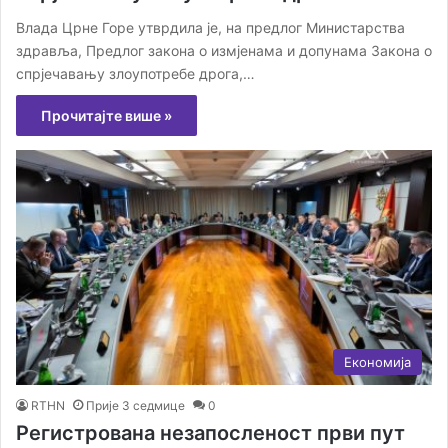
Влада Црне Горе утврдила је, на предлог Министарства
здравља, Предлог закона о измјенама и допунама Закона о
спрјечавању злоупотребе дрога,…
Прочитајте више »
Економија
RTHN
Прије 3 седмице
0
Регистрована незапосленост први пут