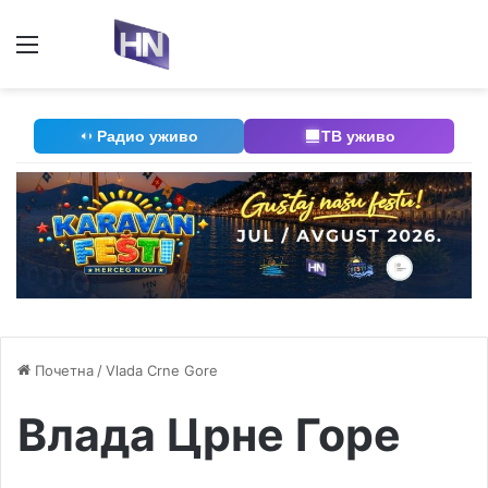
Мени
П
Радио уживо
ТВ уживо
Почетна
/
Vlada Crne Gore
Влада Црне Горе