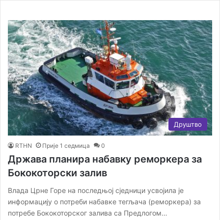
Друштво
RTHN
Прије 1 седмица
0
Држава планира набавку реморкера за
Бококоторски залив
Влада Црне Горе на последњој сједници усвојила је
информацију о потреби набавке тегљача (реморкера) за
потребе Бококоторског залива са Предлогом…