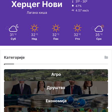
Херцег Нови
31º - 30º
47%
4.57 км/х
Лагана киша
31
32
32
32
35
℃
℃
℃
℃
℃
Суб
Нед
Пон
Уто
Сре
Категорије
Агро
Друштво
Економија