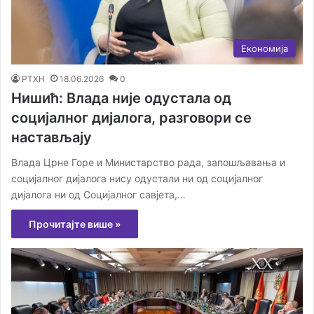
Економија
РТХН
18.06.2026
0
Нишић: Влада није одустала од
социјалног дијалога, разговори се
настављају
Влада Црне Горе и Министарство рада, запошљавања и
социјалног дијалога нису одустали ни од социјалног
дијалога ни од Социјалног савјета,…
Прочитајте више »