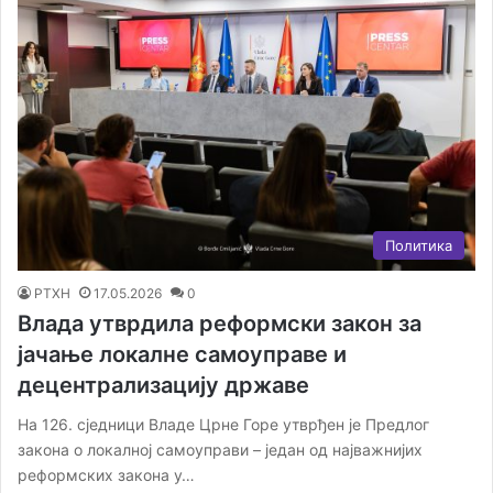
Политика
РТХН
17.05.2026
0
Влада утврдила реформски закон за
јачање локалне самоуправе и
децентрализацију државе
На 126. сједници Владе Црне Горе утврђен је Предлог
закона о локалној самоуправи – један од најважнијих
реформских закона у…