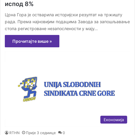
испод 8%
Црна Гора је остварила историјски резултат на тржишту
рада. Према најновијим подацима Завода за запошљавање
стопа регистроване незапослености у мају…
Прочитајте више »
Економија
RTHN
Прије 3 седмице
0