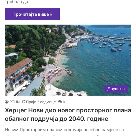
требало да…
Прочитајте више »
Друштво
RTHN
Прије 2 седмице
0
Херцег Нови дио новог просторног плана
обалног подручја до 2040. године
Новим Просторним планом подручја посебне намјене за