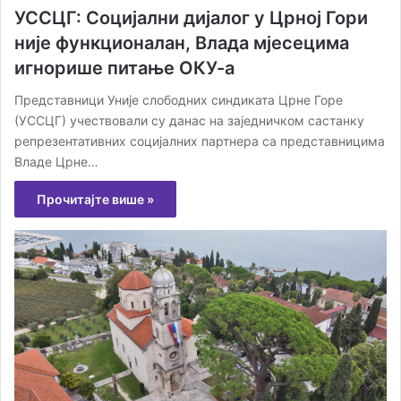
УССЦГ: Социјални дијалог у Црној Гори
није функционалан, Влада мјесецима
игнорише питање ОКУ-а
Представници Уније слободних синдиката Црне Горе
(УССЦГ) учествовали су данас на заједничком састанку
репрезентативних социјалних партнера са представницима
Владе Црне…
Прочитајте више »