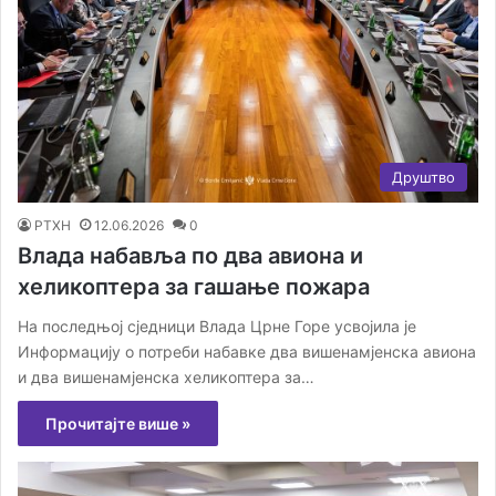
Друштво
РТХН
12.06.2026
0
Влада набавља по два авиона и
хеликоптера за гашање пожара
На последњој сједници Влада Црне Горе усвојила је
Информацију о потреби набавке два вишенамјенска авиона
и два вишенамјенска хеликоптера за…
Прочитајте више »