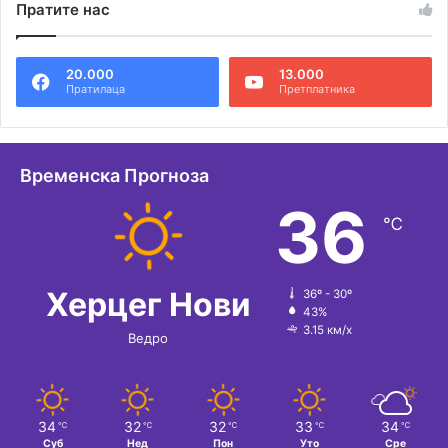
Пратите нас
20.000
13.000
Пратилаца
Претплатника
Временска Прогноза
36
℃
Херцег Нови
36º - 30º
43%
3.15 км/х
Ведро
34
32
32
33
34
℃
℃
℃
℃
℃
Суб
Нед
Пон
Уто
Сре