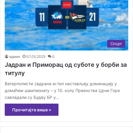
Спорт
админ
07.05.2025
0
Јадран и Приморац од суботе у борби за
титулу
Ватерполисти Јадрана м:тел настављају доминацију у
домаћем шампионату – у 10. колу Првенства Црне Горе
савладали су Будву БР у…
Прочитајте више »