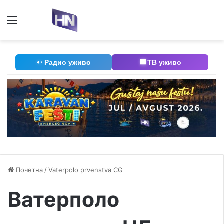
Мени
П
Радио уживо
ТВ уживо
Почетна
/
Vaterpolo prvenstva CG
Ватерполо