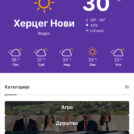
30
Херцег Нови
36º - 26º
44%
0.8 км/х
Ведро
36
37
33
33
33
℃
℃
℃
℃
℃
Пет
Суб
Нед
Пон
Уто
Категорије
Агро
Друштво