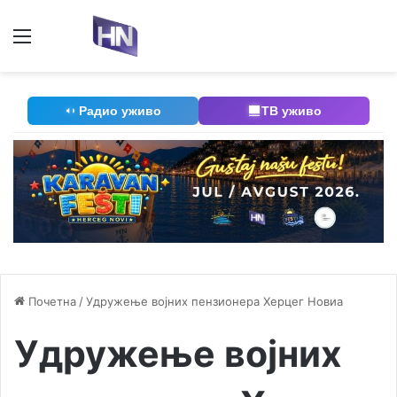
Мени
П
Радио уживо
ТВ уживо
Почетна
/
Удружење војних пензионера Херцег Новиа
Удружење војних