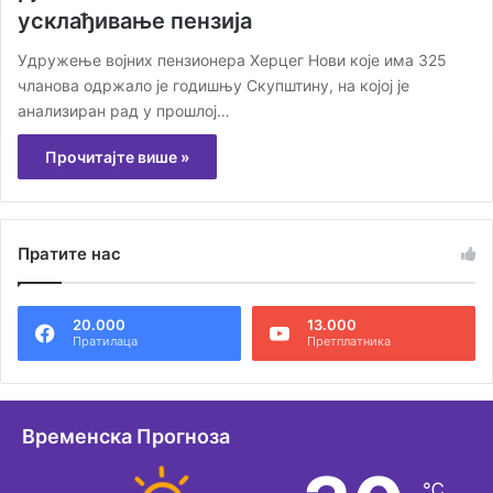
усклађивање пензија
Удружење војних пензионера Херцег Нови које има 325
чланова одржало је годишњу Скупштину, на којој је
анализиран рад у прошлој…
Прочитајте више »
Пратите нас
20.000
13.000
Пратилаца
Претплатника
Временска Прогноза
℃