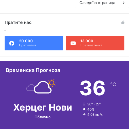
Сљедећа страница
Пратите нас
20.000
13.000
Пратилаца
Претплатника
Временска Прогноза
36
℃
Херцег Нови
36º - 27º
40%
4.08 км/х
Облачно