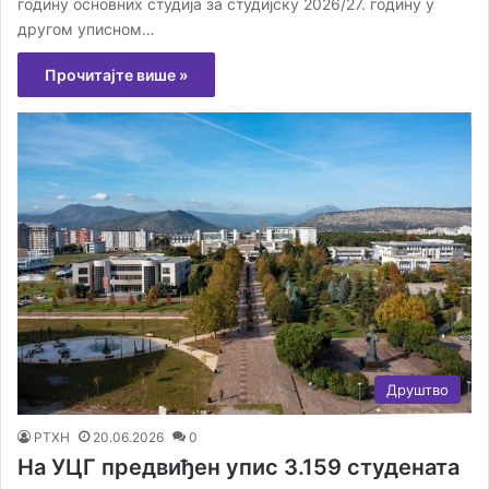
годину основних студија за студијску 2026/27. годину у
другом уписном…
Прочитајте више »
Друштво
РТХН
20.06.2026
0
На УЦГ предвиђен упис 3.159 студената