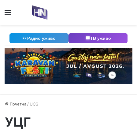
Мени
П
Радио уживо
ТВ уживо
Почетна
/
UCG
УЦГ