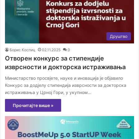
Друштво
Борис Коспиц
02.11.2025
0
Отворен конкурс за стипендије
изврсности и докторска истраживања
Министарство просвјете, науке и иновација је објавило
Конкурс за додјелу стипендија изврсности за докторска
истраживања у Црној Гори, у укупном…
Прочитајте више »