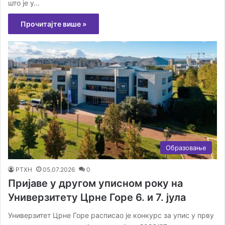
што је у…
Прочитајте више »
Образовање
РТХН
05.07.2026
0
Пријаве у другом уписном року на
Универзитету Црне Горе 6. и 7. јула
Универзитет Црне Горе расписао је конкурс за упис у прву