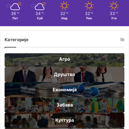
36
34
32
32
33
℃
℃
℃
℃
℃
Пет
Суб
Нед
Пон
Уто
Категорије
Агро
Друштво
Економија
Забава
Култура