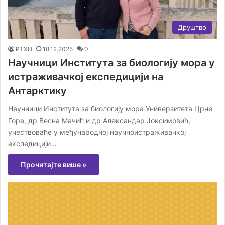
Друштво
РТХН
18.12.2025
0
Научници Института за биологију мора у
истраживачкој експедицији на
Антарктику
Научници Института за биологију мора Универзитета Црне
Горе, др Весна Мачић и др Александар Јоксимовић,
учествоваће у међународној научноистраживачкој
експедицији…
Прочитајте више »