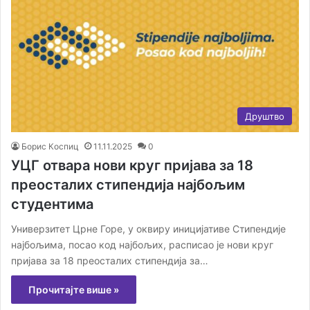
Друштво
Борис Коспиц
11.11.2025
0
УЦГ отвара нови круг пријава за 18
преосталих стипендија најбољим
студентима
Универзитет Црне Горе, у оквиру иницијативе Стипендије
најбољима, посао код најбољих, расписао је нови круг
пријава за 18 преосталих стипендија за…
Прочитајте више »