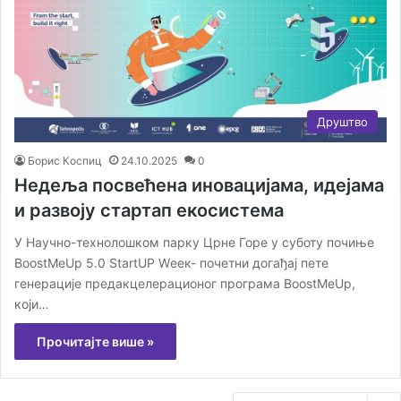
Друштво
Борис Коспиц
24.10.2025
0
Недеља посвећена иновацијама, идејама
и развоју стартап екосистема
У Научно-технолошком парку Црне Горе у суботу почиње
BoostMeUp 5.0 StartUP Wеек- почетни догађај пете
генерације предакцелерационог програма BoostMeUp,
који…
Прочитајте више »