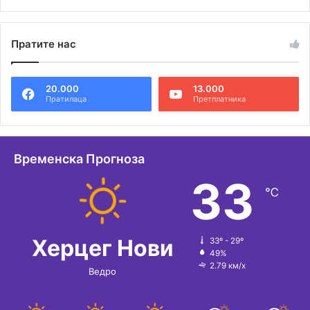
Пратите нас
20.000
13.000
Пратилаца
Претплатника
Временска Прогноза
33
℃
Херцег Нови
33º - 29º
49%
2.79 км/х
Ведро