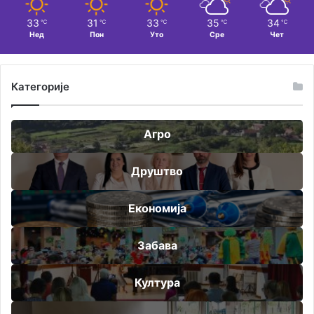
33
31
33
35
34
℃
℃
℃
℃
℃
Нед
Пон
Уто
Сре
Чет
Категорије
Агро
Друштво
Економија
Забава
Култура