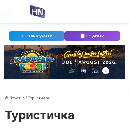
Мени
П
Радио уживо
ТВ уживо
Почетна
/
Туристичка
Туристичка