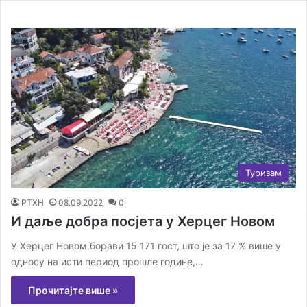
Туризам
РТХН
08.09.2022
0
И даље добра посјета у Херцег Новом
У Херцег Новом борави 15 171 гост, што је за 17 % више у
односу на исти период прошле године,…
Прочитајте више »