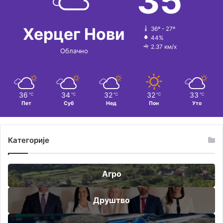
35
Херцег Нови
36º - 27º
44%
2.37 км/х
Облачно
36
34
32
32
33
℃
℃
℃
℃
℃
Пет
Суб
Нед
Пон
Уто
Категорије
Агро
Друштво