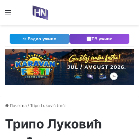
Мени
П
Радио уживо
ТВ уживо
Почетна
/
Tripo Luković treći
Трипо Луковић