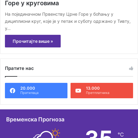
Горе у круговима
На појединачном Првенству Црне Горе у боћању у
дициплиони круг, које је у петак и суботу одржано у Тивту,
у…
Прочитајте више »
Пратите нас
20.000
13.000
Пратилаца
Претплатника
Временска Прогноза
℃