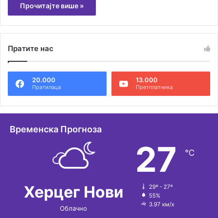
Прочитајте више »
Пратите нас
20.000
13.000
Пратилаца
Претплатника
Временска Прогноза
27
℃
Херцег Нови
29º - 27º
55%
3.97 км/х
Облачно