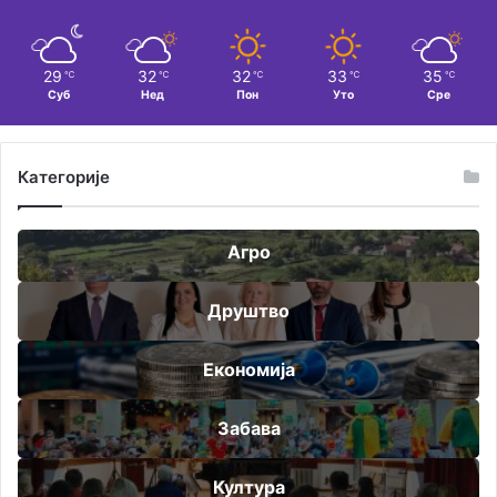
29
32
32
33
35
℃
℃
℃
℃
℃
Суб
Нед
Пон
Уто
Сре
Категорије
Агро
Друштво
Економија
Забава
Култура