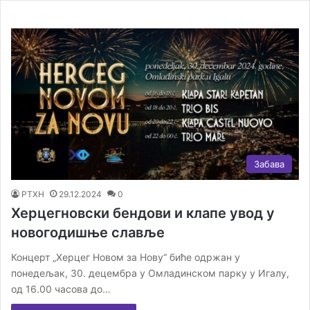
Забава
РТХН
29.12.2024
0
Херцегновски бендови и клапе увод у
новогодишње славље
Концерт „Херцег Новом за Нову“ биће одржан у
понедељак, 30. децембра у Омладинском парку у Игалу,
од 16.00 часова до…