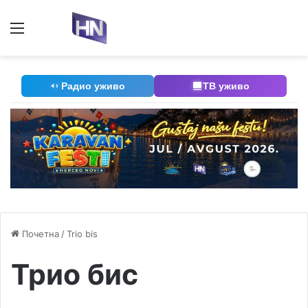
Мени
П
Радио уживо
ТВ уживо
Почетна
/
Trio bis
Трио бис