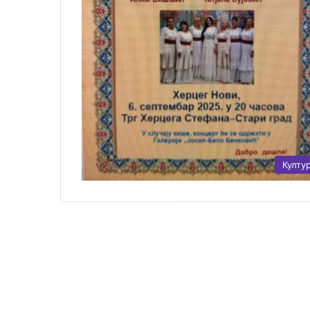
Култу