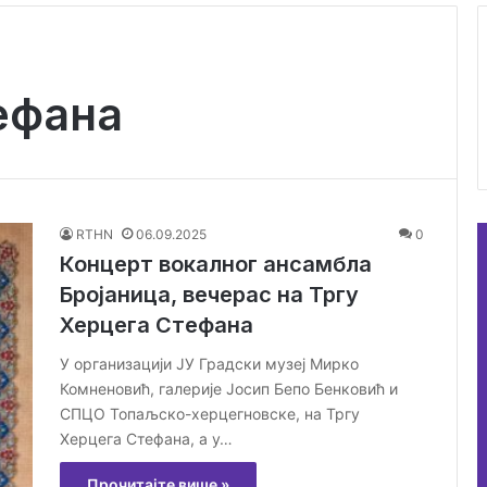
ефана
RTHN
06.09.2025
0
Концерт вокалног ансамбла
Бројаница, вечерас на Тргу
Херцега Стефана
У организацији ЈУ Градски музеј Мирко
Комненовић, галерије Јосип Бепо Бенковић и
СПЦО Топаљско-херцегновске, на Тргу
Херцега Стефана, а у…
Прочитајте више »