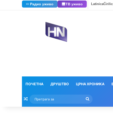
Радио уживо
ТВ уживо
Latinica
Ćirili
ПОЧЕТНА
ДРУШТВО
ЦРНА ХРОНИКА
Насумични текстови
Претрага
за