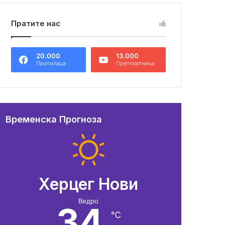
Пратите нас
20.000
13.000
Пратилаца
Претплатника
Временска Прогноза
Херцег Нови
Ведро
34
℃