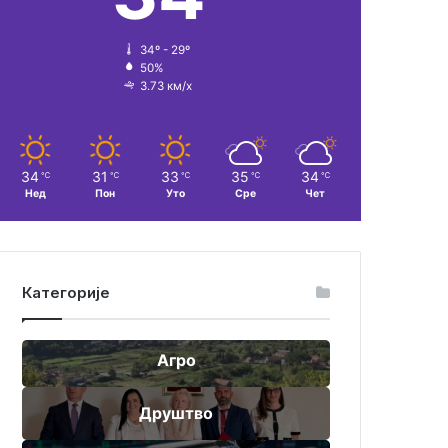
34º - 29º
50%
3.73 км/х
34
31
33
35
34
℃
℃
℃
℃
℃
Нед
Пон
Уто
Сре
Чет
Категорије
Агро
Друштво