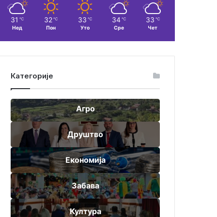
31
32
33
34
33
℃
℃
℃
℃
℃
Нед
Пон
Уто
Сре
Чет
Категорије
Агро
Друштво
Економија
Забава
Култура