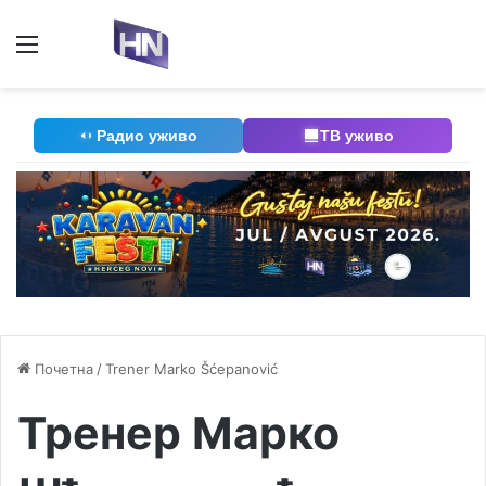
Мени
П
Радио уживо
ТВ уживо
Почетна
/
Trener Marko Šćepanović
Тренер Марко