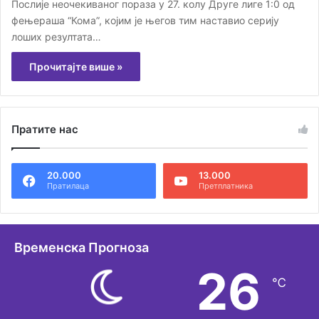
Послије неочекиваног пораза у 27. колу Друге лиге 1:0 од
фењераша “Кома”, којим је његов тим наставио серију
лоших резултата…
Прочитајте више »
Пратите нас
20.000
13.000
Пратилаца
Претплатника
Временска Прогноза
26
℃