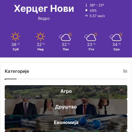
Херцег Нови
38º - 25º
48%
5.57 км/х
Ведро
38
32
32
33
34
℃
℃
℃
℃
℃
Суб
Нед
Пон
Уто
Сре
Категорије
Агро
Друштво
Економија