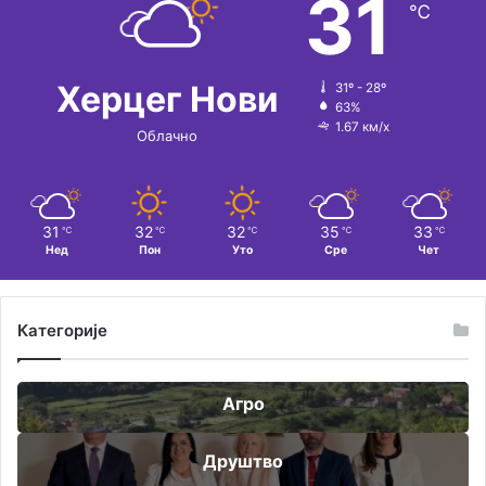
31
℃
Херцег Нови
31º - 28º
63%
1.67 км/х
Облачно
31
32
32
35
33
℃
℃
℃
℃
℃
Нед
Пон
Уто
Сре
Чет
Категорије
Агро
Друштво