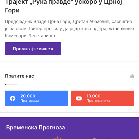
Трајект „Рука правде“ ускоро у Црној
Гори
Предсједник Владе Црне Горе, Дритан Абазовић, саопштио
је на свом Твитер профилу да је држава од трајектне линије
Каменари-Лепетани до…
Прочитајте више »
Пратите нас
20.000
13.000
Пратилаца
Претплатника
Временска Прогноза