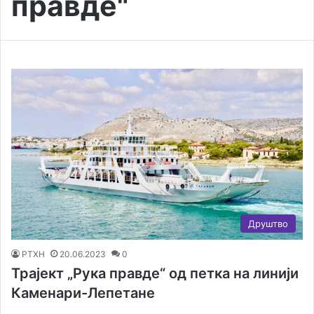
правде"
Друштво
РТХН
20.06.2023
0
Трајект „Рука правде“ од петка на линији
Каменари-Лепетане