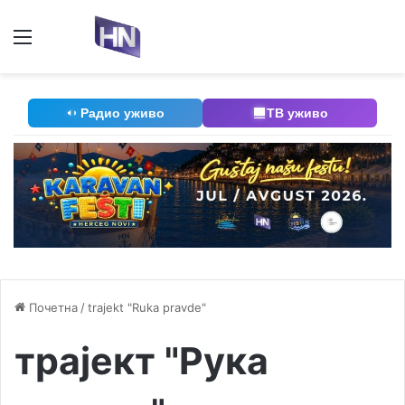
Мени
П
Радио уживо
ТВ уживо
Почетна
/
trajekt "Ruka pravde"
трајект "Рука