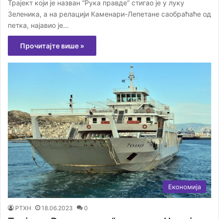
Трајект који је назван “Рука правде” стигао је у луку
Зеленика, а на релацији Каменари-Лепетане саобраћаће од
петка, најавио је…
Прочитајте више »
Економија
РТХН
18.06.2023
0