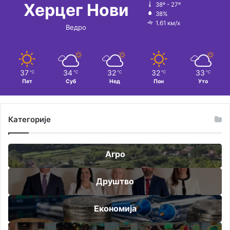
Херцег Нови
38º - 27º
38%
1.61 км/х
Ведро
37
34
32
32
33
℃
℃
℃
℃
℃
Пет
Суб
Нед
Пон
Уто
Категорије
Агро
Друштво
Економија