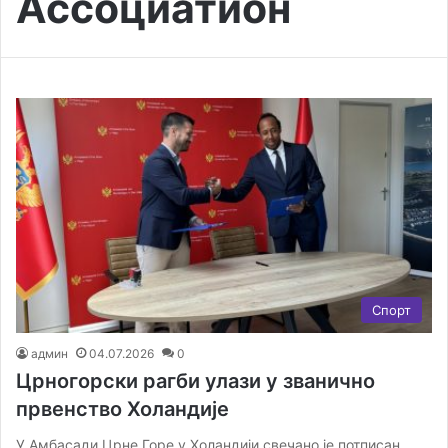
Ассоциатион
Спорт
админ
04.07.2026
0
Црногорски рагби улази у званично
првенство Холандије
У Амбасади Црне Горе у Холандији свечано је потписан