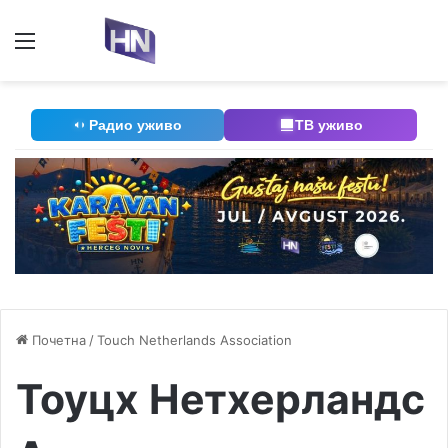
Мени
П
Радио уживо
ТВ уживо
Почетна
/
Touch Netherlands Association
Тоуцх Нетхерландс