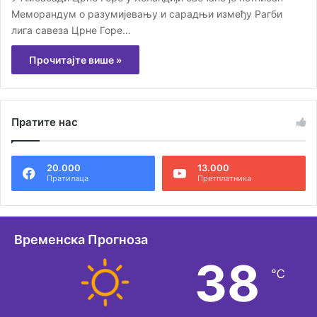
Меморандум о разумијевању и сарадњи између Рагби
лига савеза Црне Горе…
Прочитајте више »
Пратите нас
20.000
13.000
Пратилаца
Претплатника
Временска Прогноза
38
℃