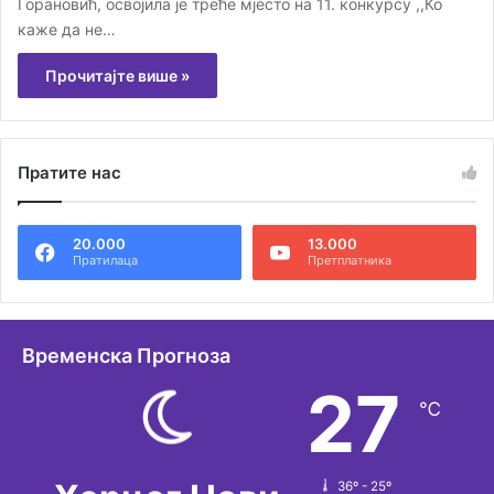
Горановић, освојила је треће мјесто на 11. конкурсу ,,Ко
каже да не…
Прочитајте више »
Пратите нас
20.000
13.000
Пратилаца
Претплатника
Временска Прогноза
27
℃
36º - 25º