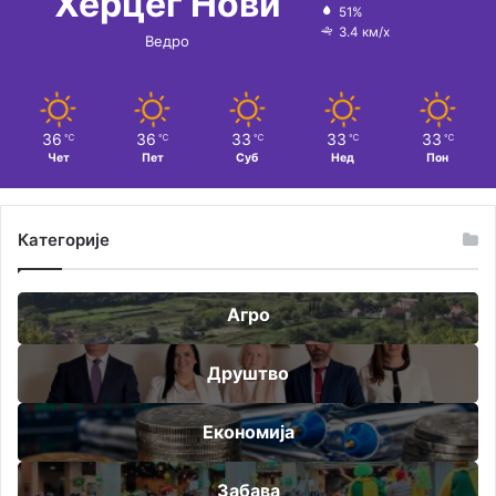
Херцег Нови
51%
3.4 км/х
Ведро
36
36
33
33
33
℃
℃
℃
℃
℃
Чет
Пет
Суб
Нед
Пон
Категорије
Агро
Друштво
Економија
Забава