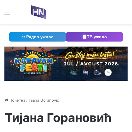
Мени
П
Радио уживо
ТВ уживо
Почетна
/
Tijana Goranović
Тијана Горановић