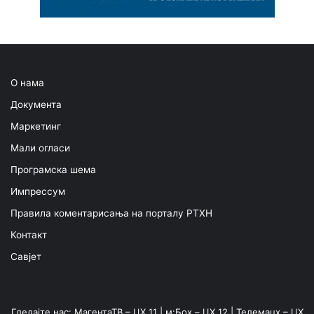
О нама
Документа
Маркетинг
Мали огласи
Програмска шема
Импрессум
Правила коментарисања на порталу РТХН
Контакт
Савјет
Гледајте нас: МагентаТВ – ЦХ 11 | м:Боx – ЦХ 12 | Телемацх – ЦХ