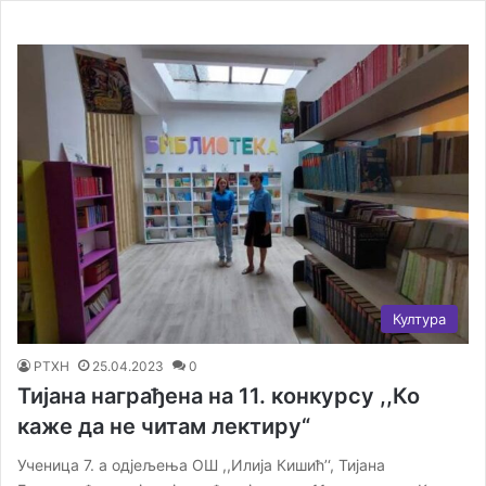
Култура
РТХН
25.04.2023
0
Тијана награђена на 11. конкурсу ,,Ко
каже да не читам лектиру“
Ученица 7. а одјељења ОШ ,,Илија Кишић’‘, Тијана