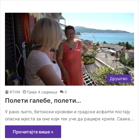
Друштво
RTHN
Прије 4 седмице
0
Полети галебе, полети…
У рано љето, бетонски кровови и градски асфалти постају
опасна мјеста за оне који тек уче да рашире крила. Сваке…
Прочитајте више »