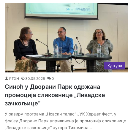
Култура
РТХН
30.05.2026
0
Синоћ у Дворани Парк одржана
промоција сликовнице „Ливадске
зачкољице“
У оквиру програма „Новски талас“ ЈУК Херцег Фест, у
фоајеу Дворане Парк уприличена је промоција сликовнице
„Ливадске зачкољице“ аутора Тихомира…