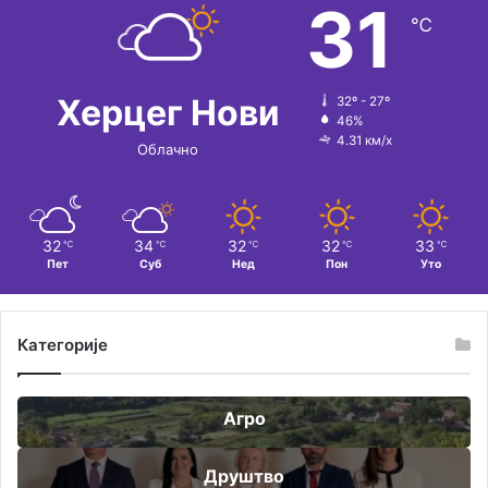
31
℃
Херцег Нови
32º - 27º
46%
4.31 км/х
Облачно
32
34
32
32
33
℃
℃
℃
℃
℃
Пет
Суб
Нед
Пон
Уто
Категорије
Агро
Друштво