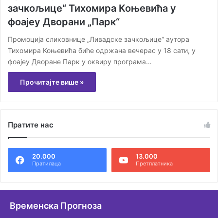
зачкољице“ Тихомира Коњевића у
фоајеу Дворани „Парк“
Промоција сликовнице „Ливадске зачкољице“ аутора
Тихомира Коњевића биће одржана вечерас у 18 сати, у
фоајеу Дворане Парк у оквиру програма…
Прочитајте више »
Пратите нас
20.000
13.000
Пратилаца
Претплатника
Временска Прогноза