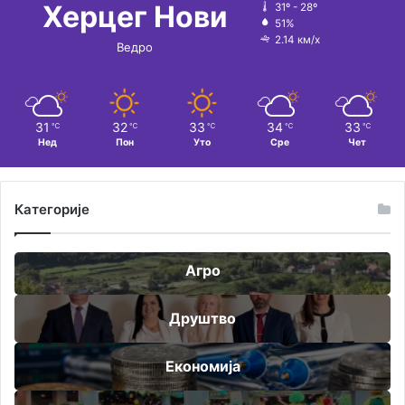
Херцег Нови
31º - 28º
51%
2.14 км/х
Ведро
31
32
33
34
33
℃
℃
℃
℃
℃
Нед
Пон
Уто
Сре
Чет
Категорије
Агро
Друштво
Економија