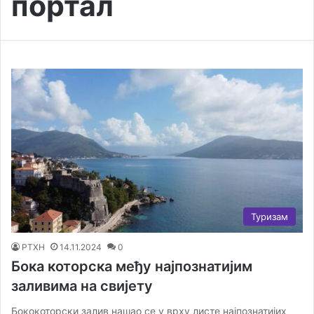
портал
Туризам
РТХН
14.11.2024
0
Бока которска међу најпознатијим
заливима на свијету
Бококоторски залив нашао се у врху листе најпознатијих