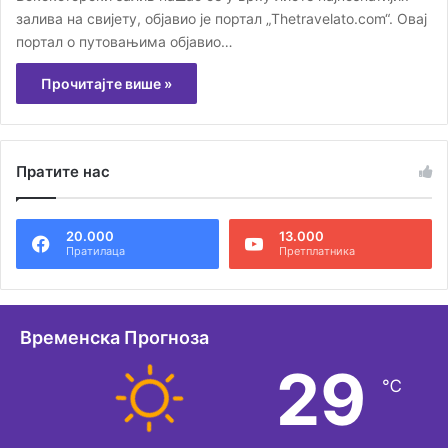
залива на свијету, објавио је портал „Thetravelato.com“. Овај
портал о путовањима објавио…
Прочитајте више »
Пратите нас
20.000
13.000
Пратилаца
Претплатника
Временска Прогноза
29
℃