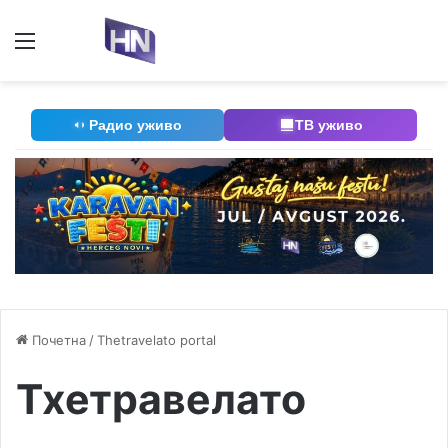
Мени
П
Радио уживо
ТВ уживо
Почетна
/
Thetravelato portal
Тхетравелато