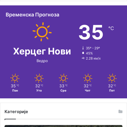
Временска Прогноза
35
℃
Херцег Нови
35º - 29º
45%
2.28 км/х
Ведро
35
32
33
32
32
℃
℃
℃
℃
℃
Пон
Уто
Сре
Чет
Пет
Категорије