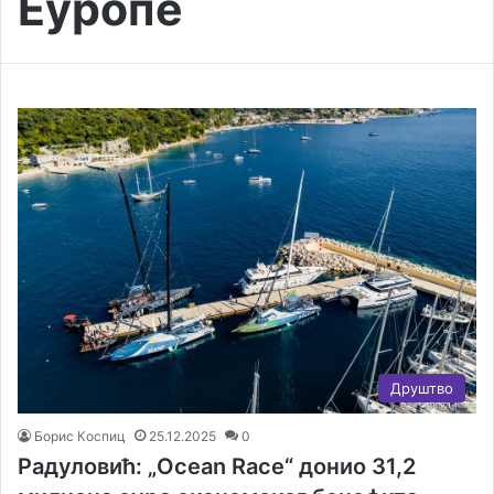
Еуропе
Друштво
Борис Коспиц
25.12.2025
0
Радуловић: „Ocean Race“ донио 31,2