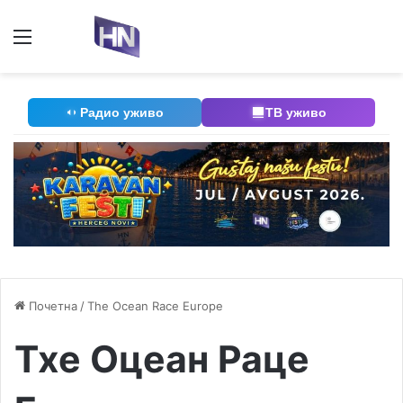
Мени
П
Радио уживо
ТВ уживо
Почетна
/
The Ocean Race Europe
Тхе Оцеан Раце