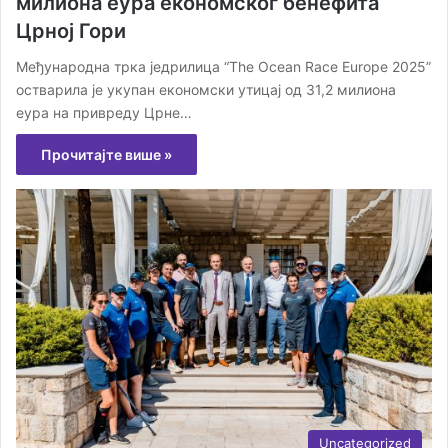
милиона еура економског бенефита
Црној Гори
Међународна трка једрилица “The Ocean Race Europe 2025”
остварила је укупан економски утицај од 31,2 милиона
еура на привреду Црне…
Прочитајте више »
Uncategorized