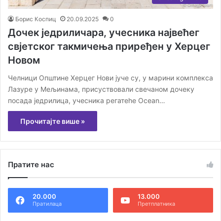
Борис Коспиц
20.09.2025
0
Дочек једриличара, учесника највећег
свјетског такмичења приређен у Херцег
Новом
Челници Општине Херцег Нови јуче су, у марини комплекса
Лазуре у Мељинама, присуствовали свечаном дочеку
посада једрилица, учесника регатеhe Ocean…
Прочитајте више »
Пратите нас
20.000
13.000
Пратилаца
Претплатника