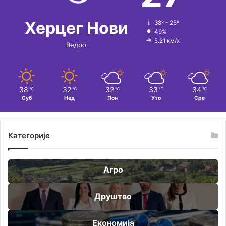
Херцег Нови
38º - 25º
49%
5.21 км/х
Ведро
38
32
32
33
34
℃
℃
℃
℃
℃
Суб
Нед
Пон
Уто
Сре
Категорије
Агро
Друштво
Економија