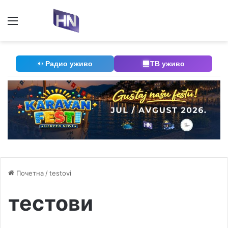
Мени
П
Радио уживо
ТВ уживо
Почетна
/
testovi
тестови