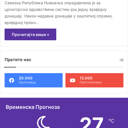
Савезна Република Њемачка опредијелила је за
црногорски здравствени систем још једну вриједну
донацију. Након недавне донације у заштитној опреми,
вриједној преко…
Прочитајте више »
Пратите нас
20.000
13.000
Пратилаца
Претплатника
Временска Прогноза
27
℃