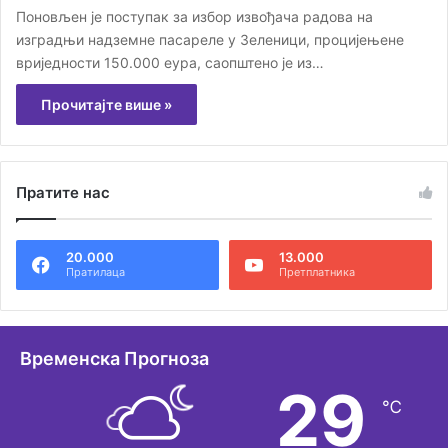
Поновљен је поступак за избор извођача радова на
изградњи надземне пасареле у Зеленици, процијењене
вриједности 150.000 еура, саопштено је из…
Прочитајте више »
Пратите нас
20.000
13.000
Пратилаца
Претплатника
Временска Прогноза
29
℃