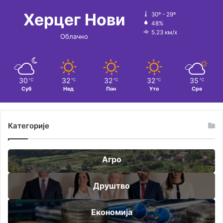
Херцег Нови
30º - 29º
48%
5.23 км/х
Облачно
30
32
32
32
35
℃
℃
℃
℃
℃
Суб
Нед
Пон
Уто
Сре
Категорије
Агро
Друштво
Економија