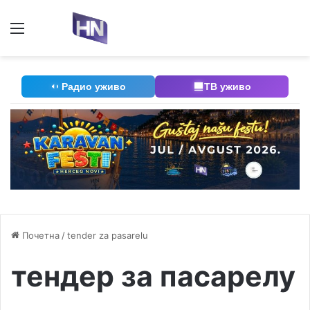
Мени
П
Радио уживо
ТВ уживо
Почетна
/
tender za pasarelu
тендер за пасарелу