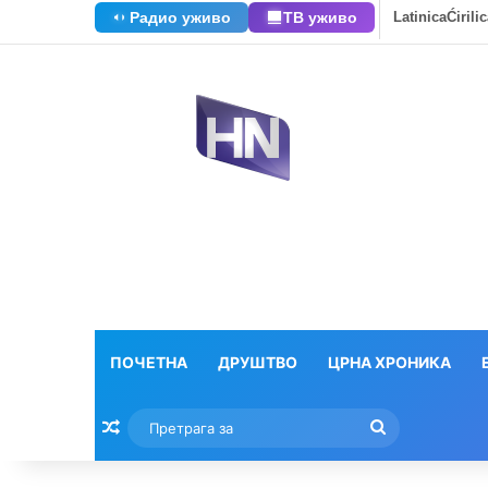
Радио уживо
ТВ уживо
Latinica
Ćirili
ПОЧЕТНА
ДРУШТВО
ЦРНА ХРОНИКА
Насумични текстови
Претрага
за