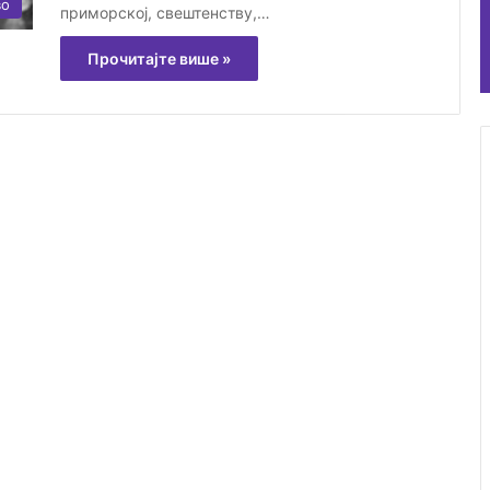
во
приморској, свештенству,…
Прочитајте више »