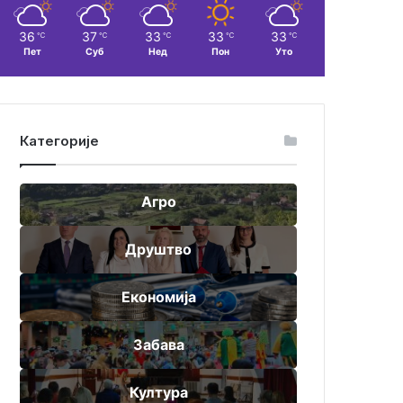
36
37
33
33
33
℃
℃
℃
℃
℃
Пет
Суб
Нед
Пон
Уто
Категорије
Агро
Друштво
Економија
Забава
Култура