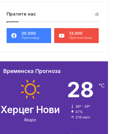
Пратите нас
20.000
13.000
Пратилаца
Претплатника
Временска Прогноза
28
℃
Херцег Нови
36º - 26º
47%
3.19 км/х
Ведро