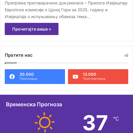
Припрема преговарачких докумената – Прилога Извјештају
Европске комисије о Црној Гори за 2025. годину и
Извјештаја о испуњавању обавеза тема…
Прочитајте више »
Пратите нас
20.000
13.000
Пратилаца
Претплатника
Временска Прогноза
37
℃