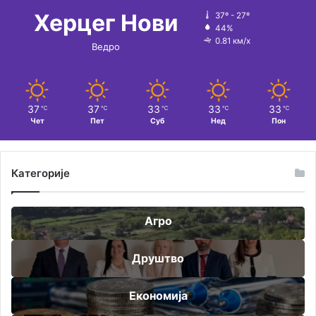
Херцег Нови
37º - 27º
44%
0.81 км/х
Ведро
37
37
33
33
33
℃
℃
℃
℃
℃
Чет
Пет
Суб
Нед
Пон
Категорије
Агро
Друштво
Економија