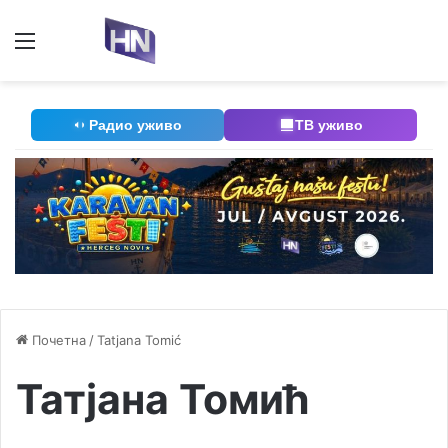
Мени
П
Радио уживо
ТВ уживо
Почетна
/
Tatjana Tomić
Татјана Томић