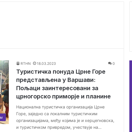
RTHN
18.03.2023
0
Туристичка понуда Црне Горе
представљена у Варшави:
Пољаци заинтересовани за
црногорско приморје и планине
Национална туристичка организација Црне
Горе, заједно са локалним туристичким
ам
организацијама, међу којима је и херцегновска,
и туристичком привредом, учествује на…