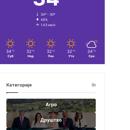
34º - 30º
46%
1.43 км/х
34
32
32
32
34
℃
℃
℃
℃
℃
Суб
Нед
Пон
Уто
Сре
Категорије
Агро
Друштво