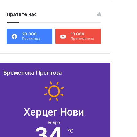
Пратите нас
20.000
13.000
Пратилаца
Претплатника
Временска Прогноза
Херцег Нови
Ведро
34
℃