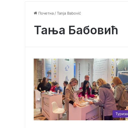
Почетна
/
Tanja Babović
Тања Бабовић
Туриз