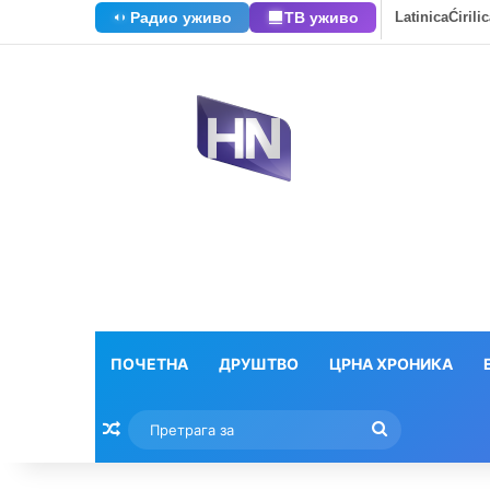
Радио уживо
ТВ уживо
Latinica
Ćirili
ПОЧЕТНА
ДРУШТВО
ЦРНА ХРОНИКА
Насумични текстови
Претрага
за