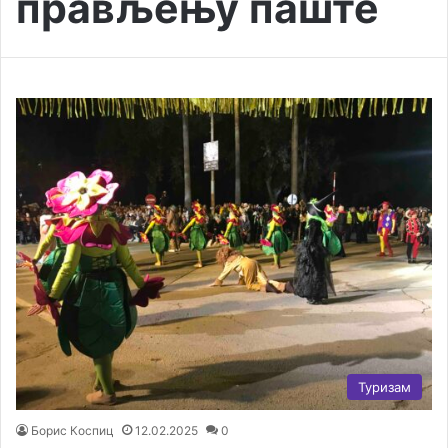
прављењу паште
Туризам
Борис Коспиц
12.02.2025
0