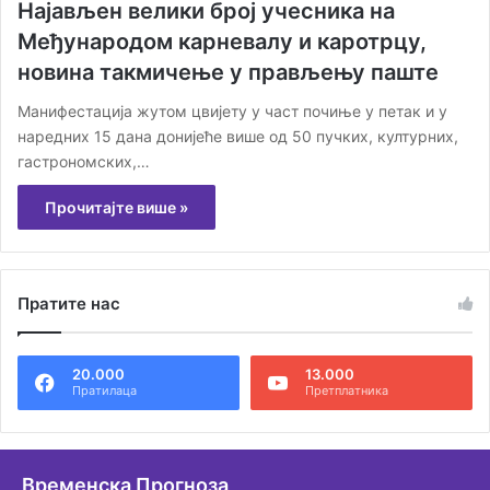
Најављен велики број учесника на
Међународом карневалу и каротрцу,
новина такмичење у прављењу паште
Манифестација жутом цвијету у част почиње у петак и у
наредних 15 дана донијеће више од 50 пучких, културних,
гастрономских,…
Прочитајте више »
Пратите нас
20.000
13.000
Пратилаца
Претплатника
Временска Прогноза