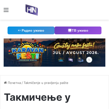
Мени
П
Радио уживо
ТВ уживо
Почетна
/
Takmičenje u pravljenju pašte
Такмичење у