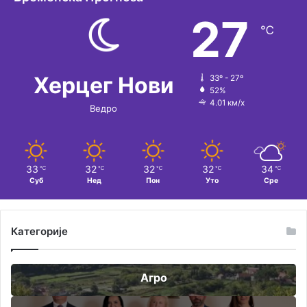
27
℃
Херцег Нови
33º - 27º
52%
4.01 км/х
Ведро
33
32
32
32
34
℃
℃
℃
℃
℃
Суб
Нед
Пон
Уто
Сре
Категорије
Агро