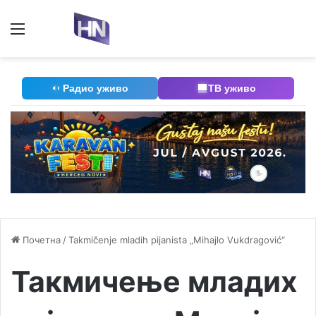
Мени
П
Радио уживо
ТВ уживо
Почетна
/
Takmičenje mladih pijanista „Mihajlo Vukdragović“
Такмичење младих