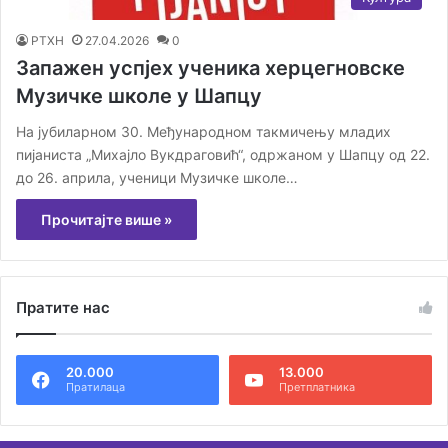
РТХН
27.04.2026
0
Запажен успјех ученика херцегновске
Музичке школе у Шапцу
На јубиларном 30. Међународном такмичењу младих
пијаниста „Михајло Вукдраговић“, одржаном у Шапцу од 22.
до 26. априла, ученици Музичке школе…
Прочитајте више »
Пратите нас
20.000
13.000
Пратилаца
Претплатника