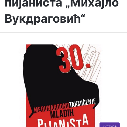
пијаниста „Михајло
Вукдраговић“
Култура