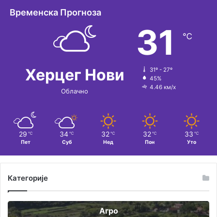
Временска Прогноза
31
℃
Херцег Нови
31º - 27º
45%
4.46 км/х
Облачно
29
34
32
32
33
℃
℃
℃
℃
℃
Пет
Суб
Нед
Пон
Уто
Категорије
Агро