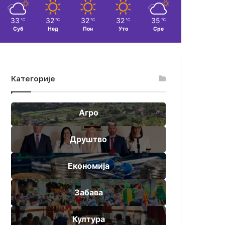
33
32
32
32
35
℃
℃
℃
℃
℃
Суб
Нед
Пон
Уто
Сре
Категорије
Агро
Друштво
Економија
Забава
Култура