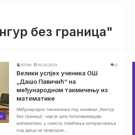
гур без граница"
RTHN
10.05.2023
0
Велики успјех ученика ОШ
„Дашо Павичић“ на
међународном такмичењу из
математике
Међународно такмичење под називом „Кенгур
во
без граница“, чији је циљ популаризација
математике, у смислу повећања интересовања
код дјеце за природне…