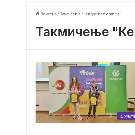
Почетна
/
Takmičenje "Kengur bez granica"
Такмичење "Кен
Друшт