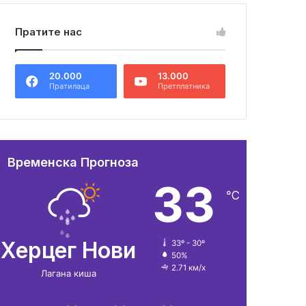
Пратите нас
20.000
13.000
Пратилаца
Претплатника
Временска Прогноза
33
℃
Херцег Нови
33º - 30º
50%
2.71 км/х
Лагана киша