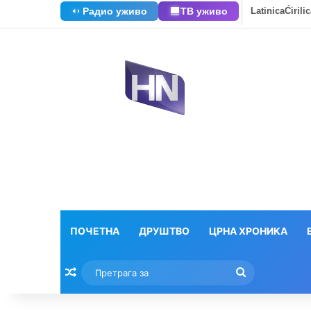
Радио уживо
ТВ уживо
Latinica
Ćirili
ПОЧЕТНА
ДРУШТВО
ЦРНА ХРОНИКА
Насумични текстови
Претрага
за