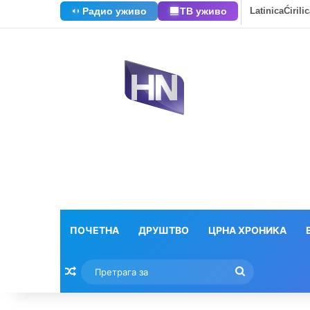
Радио уживо
ТВ уживо
Latinica
Ćirili
ПОЧЕТНА
ДРУШТВО
ЦРНА ХРОНИКА
Насумични текстови
Претрага
за