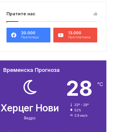
Пратите нас
20.000
13.000
Пратилаца
Претплатника
Временска Прогноза
28
℃
Херцег Нови
33º - 28º
52%
3.9 км/х
Ведро