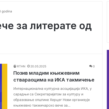
8 godina
че за литерате од
RTHN
20.05.2025
0
Позив младим књижевним
ствараоцима на ИКА такмичење
Интернационална културна асоцијација ИКА, у
сарадњи са Секретаријатом за културу и
образовање општине Херцег Нови организује
књижевно такмичарско вече за…