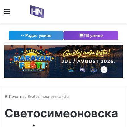
Мени
П
Радио уживо
ТВ уживо
Почетна
/
Svetosimeonovska litija
Светосимеоновска