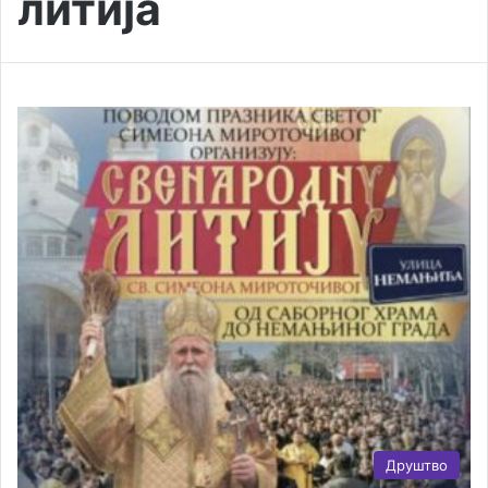
литија
Друштво