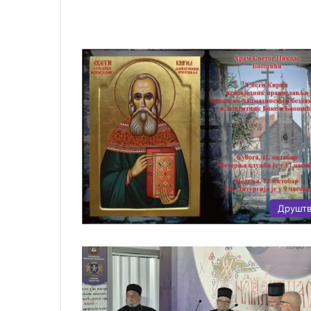
Друшт