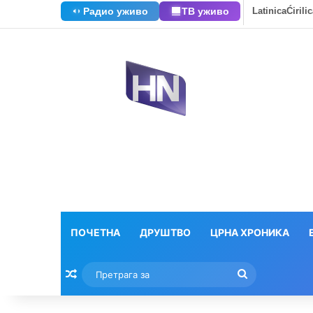
Радио уживо
ТВ уживо
Latinica
Ćirili
ПОЧЕТНА
ДРУШТВО
ЦРНА ХРОНИКА
Насумични текстови
Претрага
за