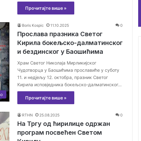
Прочитајте више »
Boris Kospic
11.10.2025
0
Прослава празника Светог
Кирила бокељско-далматинског
и бездинског у Баошићима
Храм Светог Николаја Мирликијског
Чудотворца у Баошићима прославиће у суботу
11. и недјељу 12. октобра, празник Светог
Кирила исповједника бокељско-далматинског…
во
Прочитајте више »
RTHN
25.08.2025
0
На Тргу од ћирилице одржан
програм посвећен Светом