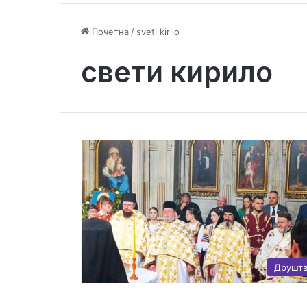
Почетна
/
sveti kirilo
свети кирило
Друшт