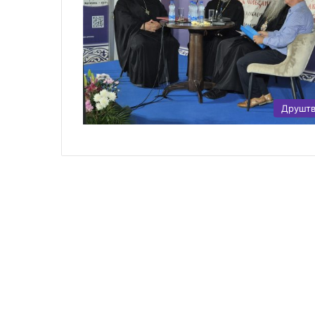
Друшт