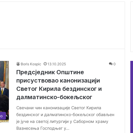
Boris Kospic
13.10.2025
0
Предсједник Општине
присуствовао канонизацији
Светог Кирила бездинског и
далматинско-бокељског
Свечани чин канонизације Светог Кирила
бездинског и далматинско-бокељског обављен
во
је јуче на светој литургији у Саборном храму
Вазнесења Господњег у…