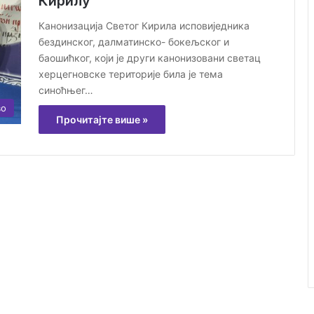
Кирилу
Канонизацијa Светог Кирила исповиједника
бездинског, далматинско- бокељског и
баошићког, који је други канонизовани светац
херцегновске територије била је тема
синоћњег…
во
Прочитајте више »