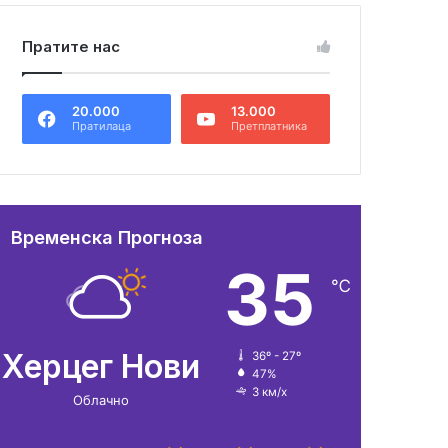
Пратите нас
20.000
13.000
Пратилаца
Претплатника
Временска Прогноза
35
℃
Херцег Нови
36º - 27º
47%
3 км/х
Облачно