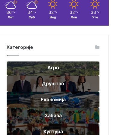
36
34
32
32
33
℃
℃
℃
℃
℃
Пет
Суб
Нед
Пон
Уто
Категорије
Агро
Друштво
Економија
Забава
Култура