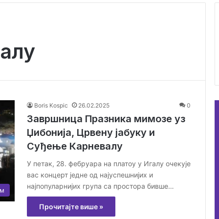
алу
Boris Kospic
26.02.2025
0
Завршница Празника мимозе уз
Џибонија, Црвену јабуку и
Суђење Карневалу
У петак, 28. фебруара на платоу у Игалу очекује
вас концерт једне од најуспешнијих и
најпопуларнијих група са простора бивше…
ам
Прочитајте више »