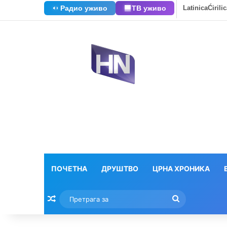
Радио уживо
ТВ уживо
Latinica
Ćirili
ПОЧЕТНА
ДРУШТВО
ЦРНА ХРОНИКА
Насумични текстови
Претрага
за