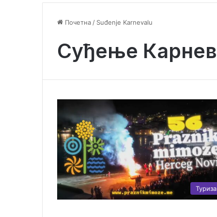
Почетна
/
Suđenje Karnevalu
Суђење Карнев
Туриз