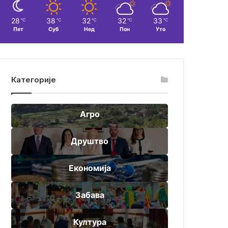
28
38
32
32
33
℃
℃
℃
℃
℃
Пет
Суб
Нед
Пон
Уто
Категорије
Агро
Друштво
Економија
Забава
Култура