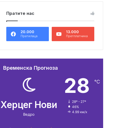
Пратите нас
20.000
13.000
Пратилаца
Претплатника
Временска Прогноза
28
℃
Херцег Нови
28º - 27º
46%
4.99 км/х
Ведро