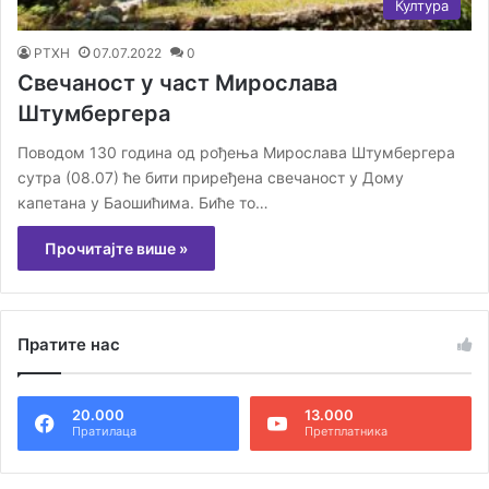
Култура
РТХН
07.07.2022
0
Свечаност у част Мирослава
Штумбергера
Поводом 130 година од рођења Мирослава Штумбергера
сутра (08.07) ће бити приређена свечаност у Дому
капетана у Баошићима. Биће то…
Прочитајте више »
Пратите нас
20.000
13.000
Пратилаца
Претплатника