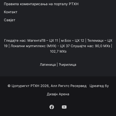
Правила коментарисања на порталу РТХН
Контакт
Савјет
Гледајте нас: МагентаТВ – ЦХ 11 | м:Боx – ЦХ 12 | Телемацх – ЦХ
19 | Локални мултиплекс (МУX) - ЦХ 37 Слушајте нас: 90,0 МХз |
102,7 МХз
Латиница
|
Ћирилица
© Цопyригхт РТХН 2026, Алл Ригхтс Ресервед Цреатед бy
Дизајн Арена
Фацебоок
YоуТубе