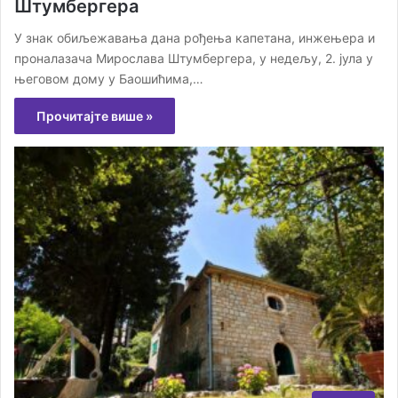
Штумбергера
У знак обиљежавања дана рођења капетана, инжењера и
проналазача Мирослава Штумбергера, у недељу, 2. јула у
његовом дому у Баошићима,…
Прочитајте више »