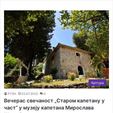
Култура
РТХН
02.07.2023
0
Вечерас свечаност „Старом капетану у
част“ у музеју капетана Мирослава