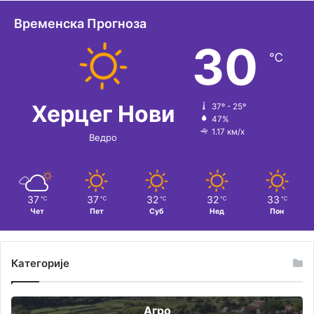
Временска Прогноза
30
℃
Херцег Нови
37º - 25º
47%
1.17 км/х
Ведро
37
37
32
32
33
℃
℃
℃
℃
℃
Чет
Пет
Суб
Нед
Пон
Категорије
Агро