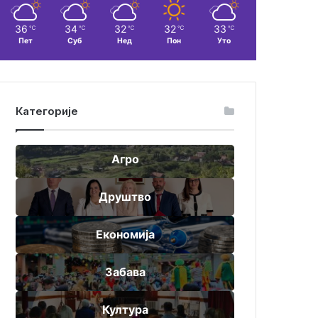
36
34
32
32
33
℃
℃
℃
℃
℃
Пет
Суб
Нед
Пон
Уто
Категорије
Агро
Друштво
Економија
Забава
Култура