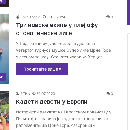
рт
Boris Kospic
31.03.2024
0
Три новске екипе у плеј офу
стонотениске лиге
У Подгорици су јуче одиграна два кола
четвртог турнуса мушке Супер лиге Црне Горе
у стоном тенису. Стонотенисери из Херцег…
Прочитајте више »
рт
RTHN
20.07.2023
0
Кадети девети у Европи
Историјски резултат на Европском првенству у
Пољској, остварила је кадетска стонотениска
репрезентација Црне Горе.Изабраници