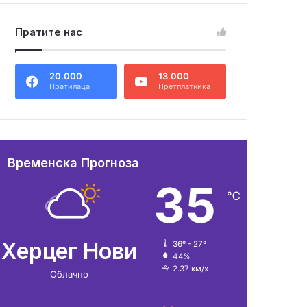
Пратите нас
20.000
13.000
Пратилаца
Претплатника
Временска Прогноза
35
℃
Херцег Нови
36º - 27º
44%
2.37 км/х
Облачно