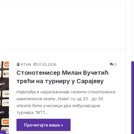
RTHN
01.05.2026
0
Стонотенисер Милан Вучетић
трећи на турниру у Сарајеву
Најмлађи и најзапаженији таленти стонотениске
шампионске екипе „Нови“ су од 23. до 30.
априла били учесници два међународна
турнира “WTT…
Прочитајте више »