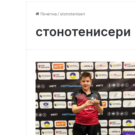
Почетна
/
stonoteniseri
стонотенисери