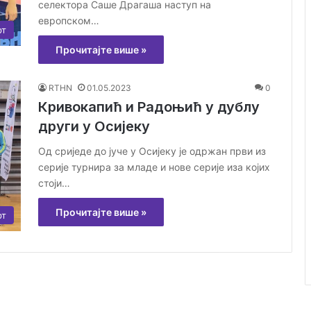
селектора Саше Драгаша наступ на
европском…
рт
Прочитајте више »
RTHN
01.05.2023
0
Кривокапић и Радоњић у дублу
други у Осијеку
Од сриједе до јуче у Осијеку je одржан први из
серије турнира за младе и нове серије иза којих
стоји…
Прочитајте више »
рт