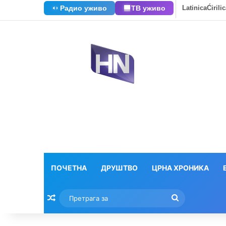
Радио уживо
ТВ уживо
Latinica
Ćirili
ПОЧЕТНА
ДРУШТВО
ЦРНА ХРОНИКА
Насумични текстови
Претрага
за