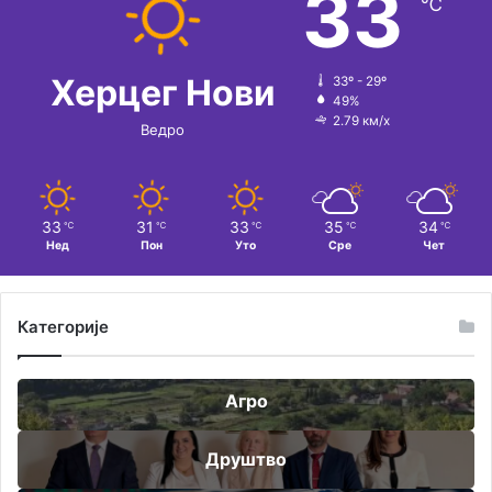
33
℃
Херцег Нови
33º - 29º
49%
2.79 км/х
Ведро
33
31
33
35
34
℃
℃
℃
℃
℃
Нед
Пон
Уто
Сре
Чет
Категорије
Агро
Друштво