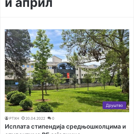
и април
Друштво
РТХН
20.04.2022
0
Исплата стипендија средњошколцима и