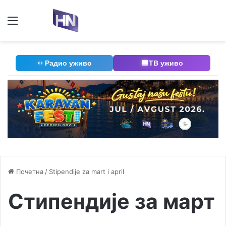
Мени
П
Радио уживо
ТВ уживо
Почетна
/
Stipendije za mart i april
Стипендије за март