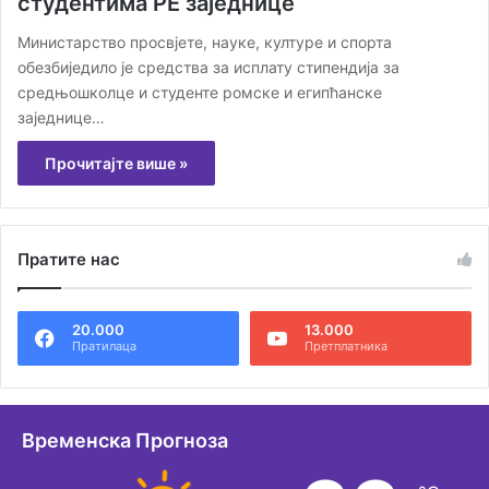
студентима РЕ заједнице
Министарство просвјете, науке, културе и спорта
обезбиједило је средства за исплату стипендија за
средњошколце и студенте ромске и египћанске
заједнице…
Прочитајте више »
Пратите нас
20.000
13.000
Пратилаца
Претплатника
Временска Прогноза