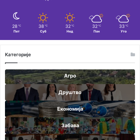
28
38
32
32
33
℃
℃
℃
℃
℃
Пет
Суб
Нед
Пон
Уто
Категорије
Агро
Друштво
Економија
Забава