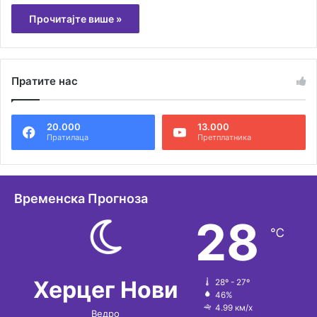
Прочитајте више »
Пратите нас
20.000
13.000
Пратилаца
Претплатника
Временска Прогноза
28
℃
Херцег Нови
28º - 27º
46%
4.99 км/х
Ведро