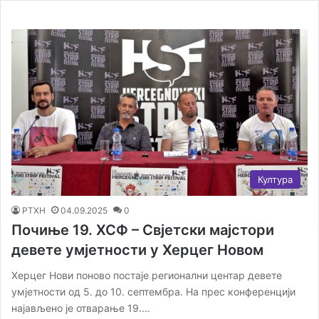
Култура
РТХН
04.09.2025
0
Почиње 19. ХСФ – Свјетски мајстори
девете умјетности у Херцег Новом
Херцег Нови поново постаје регионални центар девете
умјетности од 5. до 10. септембра. На прес конференцији
најављено је отварање 19.…