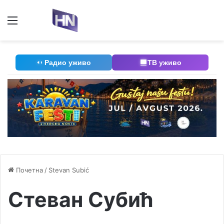
Мени
П
Радио уживо
ТВ уживо
Почетна
/
Stevan Subić
Стеван Субић