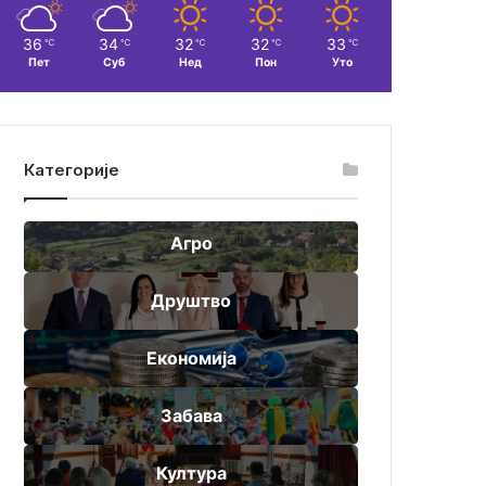
36
34
32
32
33
℃
℃
℃
℃
℃
Пет
Суб
Нед
Пон
Уто
Категорије
Агро
Друштво
Економија
Забава
Култура