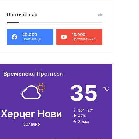
Пратите нас
20.000
13.000
Пратилаца
Претплатника
Временска Прогноза
35
℃
Херцег Нови
36º - 27º
47%
3 км/х
Облачно