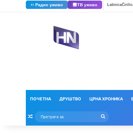
Радио уживо
ТВ уживо
Latinica
Ćirili
ПОЧЕТНА
ДРУШТВО
ЦРНА ХРОНИКА
Насумични текстови
Претрага
за