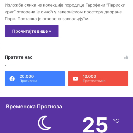
Изложба слика из колекције породице Гарофани “Париски
круг“ отворена је синоћ у галеријском простору дворане
Парк. Поставка је отворена захваљујући…
Прочитајте више »
Пратите нас
20.000
13.000
Пратилаца
Претплатника
Временска Прогноза
25
℃