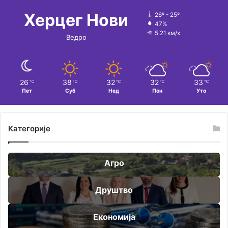
Херцег Нови
26º - 25º
47%
5.21 км/х
Ведро
26
38
32
32
33
℃
℃
℃
℃
℃
Пет
Суб
Нед
Пон
Уто
Категорије
Агро
Друштво
Економија