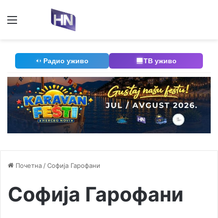
Мени
П
Радио уживо
ТВ уживо
Почетна
/
Софија Гарофани
Софија Гарофани