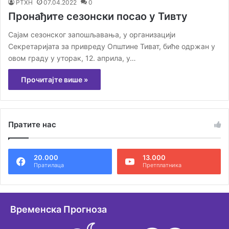
РТХН
07.04.2022
0
Пронађите сезонски посао у Тивту
Сајам сезонског запошљавања, у организацији
Секретаријата за привреду Општине Тиват, биће одржан у
овом граду у уторак, 12. априла, у…
Прочитајте више »
Пратите нас
20.000
13.000
Пратилаца
Претплатника
Временска Прогноза