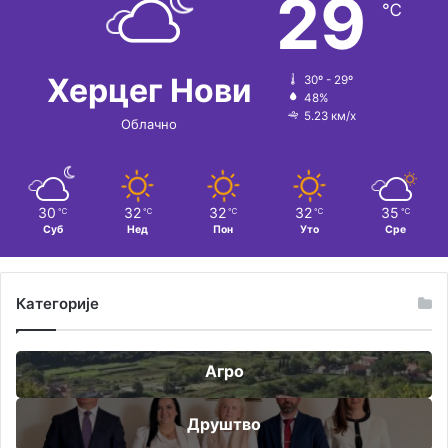
29
℃
Херцег Нови
30º - 29º
48%
5.23 км/х
Облачно
30
32
32
32
35
℃
℃
℃
℃
℃
Суб
Нед
Пон
Уто
Сре
Категорије
Агро
Друштво