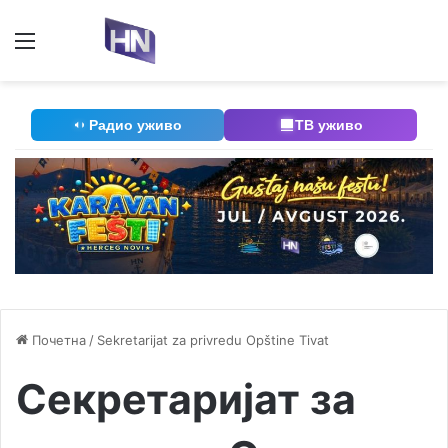
Мени
П
Радио уживо
ТВ уживо
Почетна
/
Sekretarijat za privredu Opštine Tivat
Секретаријат за