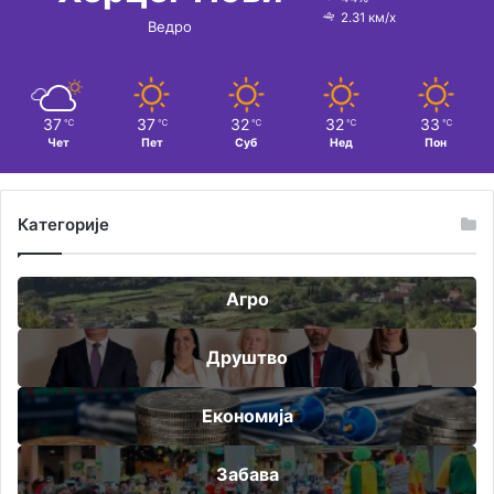
2.31 км/х
Ведро
37
37
32
32
33
℃
℃
℃
℃
℃
Чет
Пет
Суб
Нед
Пон
Категорије
Агро
Друштво
Економија
Забава