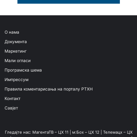
О нама
Документа
Маркетинг
Мали огласи
Програмска шема
Импрессум
Правила коментарисања на порталу РТХН
Контакт
Савјет
Гледајте нас: МагентаТВ – ЦХ 11 | м:Боx – ЦХ 12 | Телемацх – ЦХ