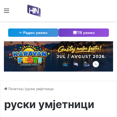
Мени
П
Радио уживо
ТВ уживо
Почетна
/
руски умјетници
руски умјетници