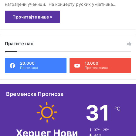
награђени ученици. На концерту руских умјетника…
Прочитајте више »
Пратите нас
20.000
13.000
Пратилаца
Претплатника
Временска Прогноза
31
℃
Херцег Нови
37º - 25º
44%