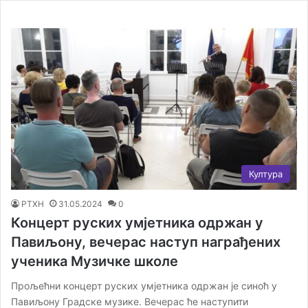
Култура
РТХН
31.05.2024
0
Концерт руских умјетника одржан у
Павиљону, вечерас наступ награђених
ученика Музичке школе
Прољећни концерт руских умјетника одржан је синоћ у
Павиљону Градске музике. Вечерас ће наступити