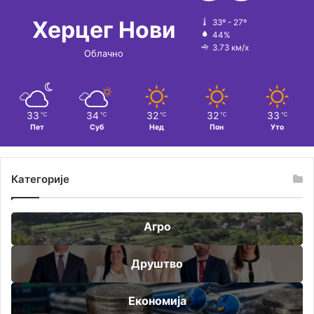
Херцег Нови
33º - 27º
44%
3.73 км/х
Облачно
33
34
32
32
33
℃
℃
℃
℃
℃
Пет
Суб
Нед
Пон
Уто
Категорије
Агро
Друштво
Економија