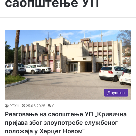
саопштење УП
Друштво
РТХН
25.06.2025
0
Реаговање на саопштење УП „Кривична
пријава због злоупотребе службеног
положаја у Херцег Новом“