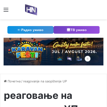
Мени
П
Радио уживо
ТВ уживо
Почетна
/
reagovanje na saopštenje UP
реаговање на