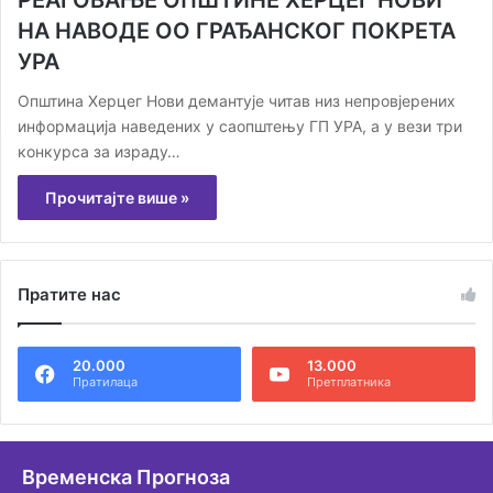
НА НАВОДЕ ОО ГРАЂАНСКОГ ПОКРЕТА
УРА
Општина Херцег Нови демантује читав низ непровјерених
информација наведених у саопштењу ГП УРА, а у вези три
конкурса за израду…
Прочитајте више »
Пратите нас
20.000
13.000
Пратилаца
Претплатника
Временска Прогноза