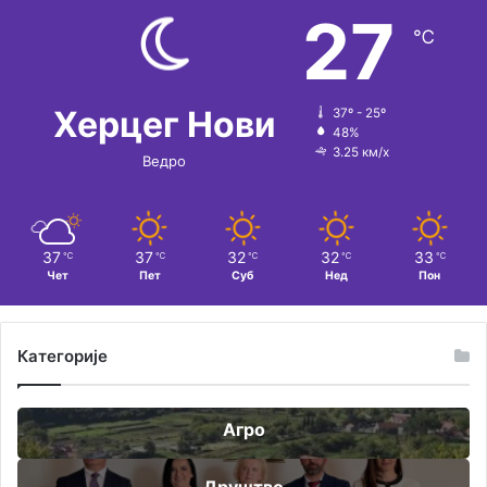
27
℃
Херцег Нови
37º - 25º
48%
3.25 км/х
Ведро
37
37
32
32
33
℃
℃
℃
℃
℃
Чет
Пет
Суб
Нед
Пон
Категорије
Агро
Друштво