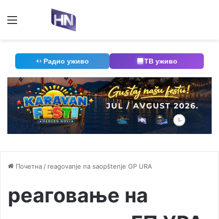
Мени
П
Радио уживо
ТВ уживо
Почетна
/
reagovanje na saopštenje GP URA
реаговање на