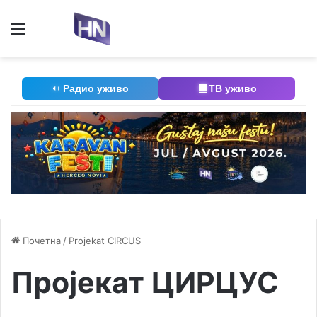
Мени
П
Радио уживо
ТВ уживо
Почетна
/
Projekat CIRCUS
Пројекат ЦИРЦУС