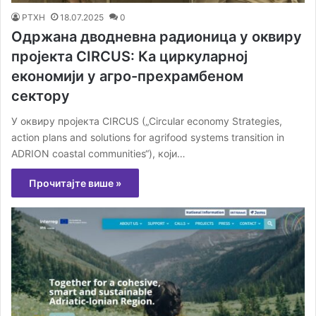
РТХН
18.07.2025
0
Одржана дводневна радионица у оквиру
пројекта CIRCUS: Ка циркуларној
економији у агро-прехрамбеном
сектору
У оквиру пројекта CIRCUS („Circular economy Strategies,
action plans and solutions for agrifood systems transition in
ADRION coastal communities“), који…
Прочитајте више »