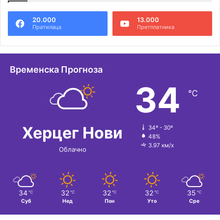
20.000
13.000
Пратилаца
Претплатника
Временска Прогноза
34
℃
Херцег Нови
34º - 30º
48%
3.97 км/х
Облачно
34
32
32
32
35
℃
℃
℃
℃
℃
Суб
Нед
Пон
Уто
Сре