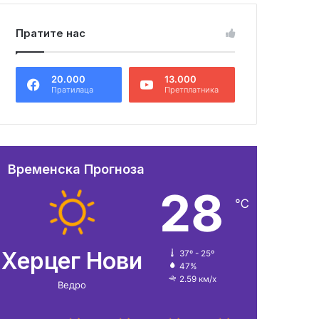
Пратите нас
20.000
13.000
Пратилаца
Претплатника
Временска Прогноза
28
℃
Херцег Нови
37º - 25º
47%
2.59 км/х
Ведро