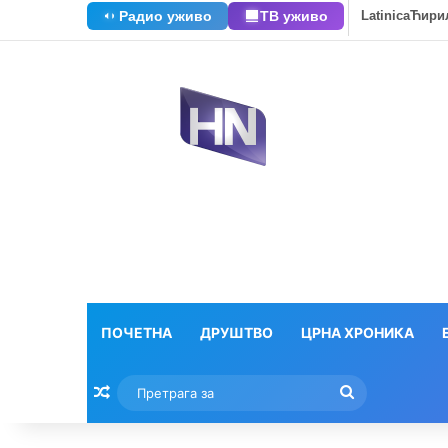
Радио уживо
ТВ уживо
Latinica
Ћири
ПОЧЕТНА
ДРУШТВО
ЦРНА ХРОНИКА
Насумични текстови
Претрага
за