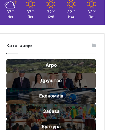
37
37
32
32
33
℃
℃
℃
℃
℃
Чет
Пет
Суб
Нед
Пон
Категорије
Агро
Друштво
Економија
Забава
Култура