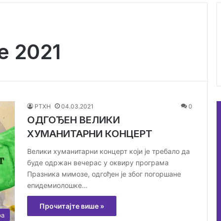
е 2021
РТХН
04.03.2021
0
ОДГОЂЕН ВЕЛИКИ
ХУМАНИТАРНИ КОНЦЕРТ
Велики хуманитарни концерт који је требало да
буде одржан вечерас у оквиру програма
Празника мимозе, одгођен је због погоршане
епидемиолошке…
Прочитајте више »
ра