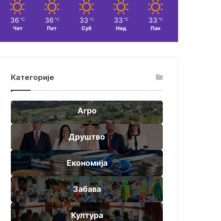
36
36
33
33
33
℃
℃
℃
℃
℃
Чет
Пет
Суб
Нед
Пон
Категорије
Агро
Друштво
Економија
Забава
Култура