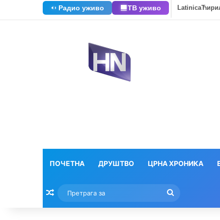
Радио уживо
ТВ уживо
Latinica
Ћири
ПОЧЕТНА
ДРУШТВО
ЦРНА ХРОНИКА
Насумични текстови
Претрага
за