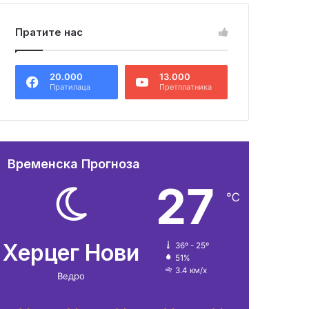
Пратите нас
20.000
13.000
Пратилаца
Претплатника
Временска Прогноза
27
℃
Херцег Нови
36º - 25º
51%
3.4 км/х
Ведро