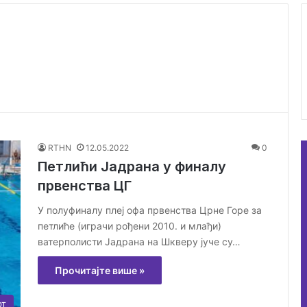
RTHN
12.05.2022
0
Петлићи Јадрана у финалу
првенства ЦГ
У полуфиналу плеј офа првенства Црне Горе за
петлиће (играчи рођени 2010. и млађи)
ватерполисти Јадрана на Шкверу јуче су…
Прочитајте више »
рт