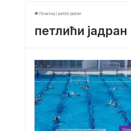
Почетна
/
petlići jadran
петлићи јадран
Спо