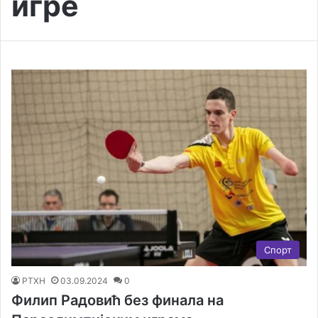
игре
Спорт
РТХН
03.09.2024
0
Филип Радовић без финала на