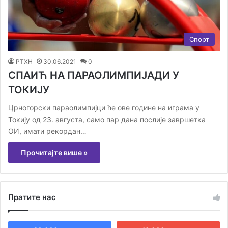
Спорт
РТХН
30.06.2021
0
СПАИЋ НА ПАРАОЛИМПИЈАДИ У
ТОКИЈУ
Црногорски параолимпијци ће ове године на играма у
Токију од 23. августа, само пар дана послије завршетка
ОИ, имати рекордан…
Прочитајте више »
Пратите нас