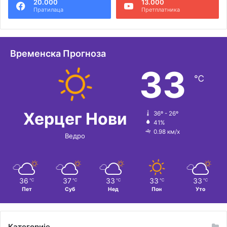
20.000
13.000
Пратилаца
Претплатника
Временска Прогноза
33
℃
Херцег Нови
36º - 26º
41%
0.98 км/х
Ведро
36
37
33
33
33
℃
℃
℃
℃
℃
Пет
Суб
Нед
Пон
Уто
Категорије