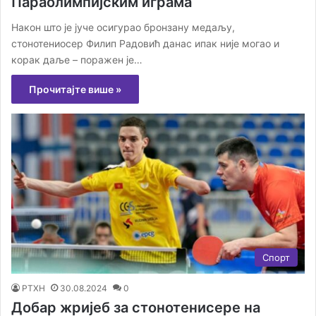
Параолимпијским играма
Након што је јуче осигурао бронзану медаљу,
стонотениосер Филип Радовић данас ипак није могао и
корак даље – поражен је…
Прочитајте више »
Спорт
РТХН
30.08.2024
0
Добар жријеб за стонотенисере на