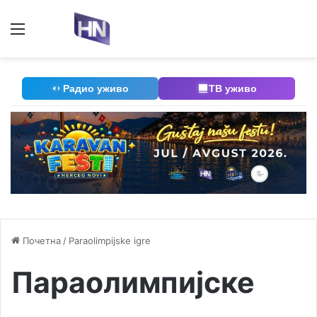
Мени
П
Радио уживо
ТВ уживо
Почетна
/
Paraolimpijske igre
Параолимпијске