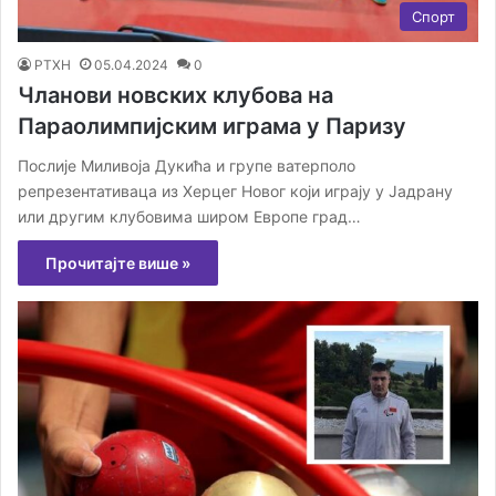
Спорт
РТХН
05.04.2024
0
Чланови новских клубова на
Параолимпијским играма у Паризу
Послије Миливоја Дукића и групе ватерполо
репрезентативаца из Херцег Новог који играју у Јадрану
или другим клубовима широм Европе град…
Прочитајте више »