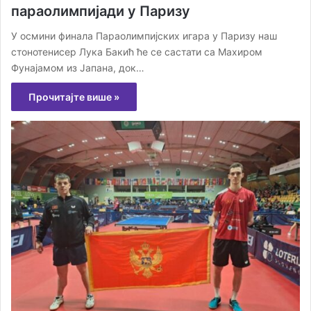
параолимпијади у Паризу
У осмини финала Параолимпијских игара у Паризу наш
стонотенисер Лука Бакић ће се састати са Махиром
Фунајамом из Јапана, док…
Прочитајте више »