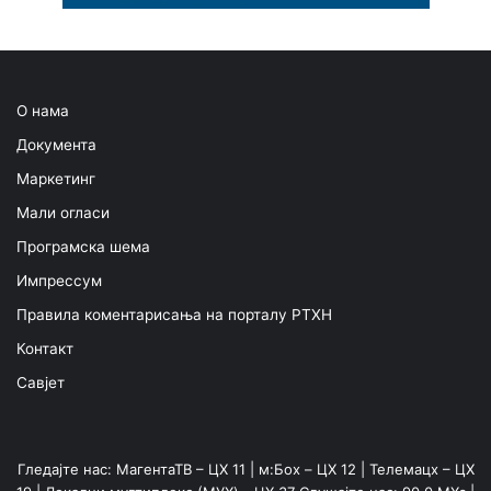
О нама
Документа
Маркетинг
Мали огласи
Програмска шема
Импрессум
Правила коментарисања на порталу РТХН
Контакт
Савјет
Гледајте нас: МагентаТВ – ЦХ 11 | м:Боx – ЦХ 12 | Телемацх – ЦХ