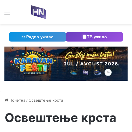
Мени
П
Радио уживо
ТВ уживо
Почетна
/
Освештење крста
Освештење крста