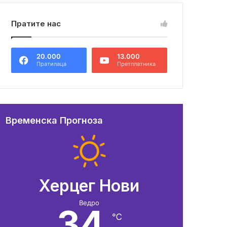
Пратите нас
20.000
13.000
Пратилаца
Претплатника
Временска Прогноза
Херцег Нови
Ведро
34
℃