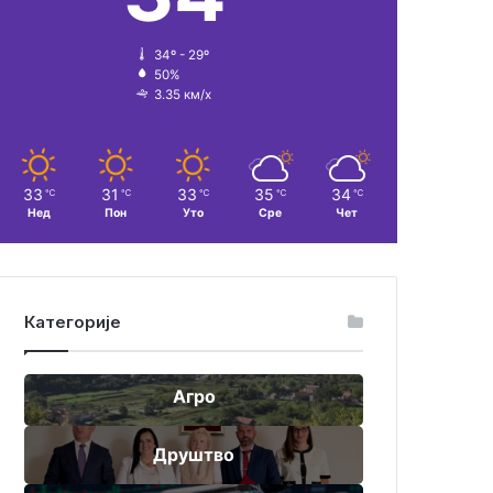
34º - 29º
50%
3.35 км/х
33
31
33
35
34
℃
℃
℃
℃
℃
Нед
Пон
Уто
Сре
Чет
Категорије
Агро
Друштво