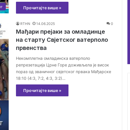
рт
Прочитајте више »
RTHN
14.06.2025
0
Мађари прејаки за омладинце
на старту Свjетског ватерполо
првенства
Некомплетна омладинска ватерполо
репрезетација Црне Горе доживљела је висок
пораз од званичног свјетског првака Мађарске
18:10 (4:3, 7:2, 4:3, 3:2)…
Прочитајте више »