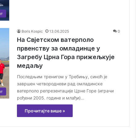
рт
Boris Kospic
13.06.2025
0
На Свјетском ватерполо
првенству за омладинце у
Загребу Црна Гора прижељкује
медаљу
Последњим тренигом у Требињу, синоћ је
завршен четвородневи рад омладинске
ватерполо репрезентације Црне Горе (играчи
рт
рођени 2005. године и млађи)…
Прочитајте више »