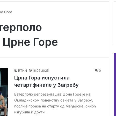
rne Gore
терполо
 Црне Горе
RTHN
16.06.2025
0
Црна Гора испустила
четвртфинале у Загребу
Ватерполо репрезентација Црнe Горe је на
Омладинском првенству свијета у Загребу,
послије пораза на старту од Мађaрске, синоћ
изгубила и други…