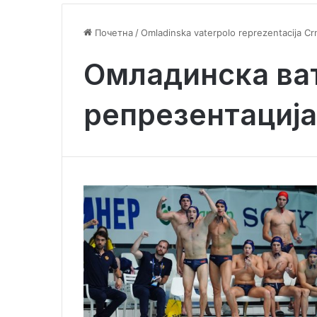
Почетна
/
Omladinska vaterpolo reprezentacija C
Омладинска ва
репрезентација