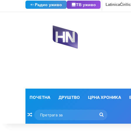
Радио уживо
ТВ уживо
Latinica
Ćirili
ПОЧЕТНА
ДРУШТВО
ЦРНА ХРОНИКА
Насумични текстови
Претрага
за