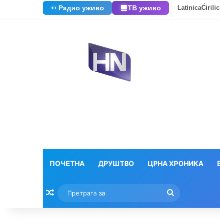
Радио уживо
ТВ уживо
Latinica
Ćirili
ПОЧЕТНА
ДРУШТВО
ЦРНА ХРОНИКА
Насумични текстови
Претрага
за