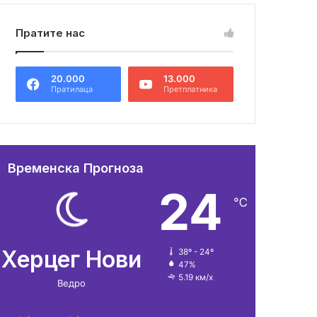
Пратите нас
20.000
13.000
Пратилаца
Претплатника
Временска Прогноза
24
℃
Херцег Нови
38º - 24º
47%
5.19 км/х
Ведро