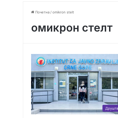
Почетна
/
omikron stelt
омикрон стелт
Друшт