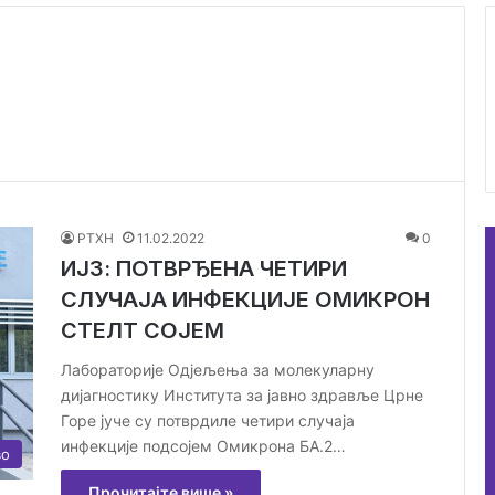
РТХН
11.02.2022
0
ИЈЗ: ПОТВРЂЕНА ЧЕТИРИ
СЛУЧАЈА ИНФЕКЦИЈЕ ОМИКРОН
СТЕЛТ СОЈЕМ
Лабораторије Одјељења за молекуларну
дијагностику Института за јавно здравље Црне
Горе јуче су потврдиле четири случаја
инфекције подсојем Омикрона БА.2…
во
Прочитајте више »