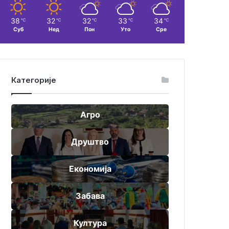
38
32
32
33
34
℃
℃
℃
℃
℃
Суб
Нед
Пон
Уто
Сре
Категорије
Агро
Друштво
Економија
Забава
Култура