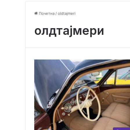
Почетна
/
oldtajmeri
олдтајмери