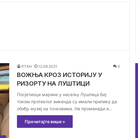
РТХН
12.09.2021
0
ВОЖЊА КРОЗ ИСТОРИЈУ У
РИЗОРТУ НА ЛУШТИЦИ
Посјетиоци марине у насељу Луштица Беј
током протеклог викенда су имали прилику да
обиђу музеј на точковима. На променади и…
Прочитајте више »