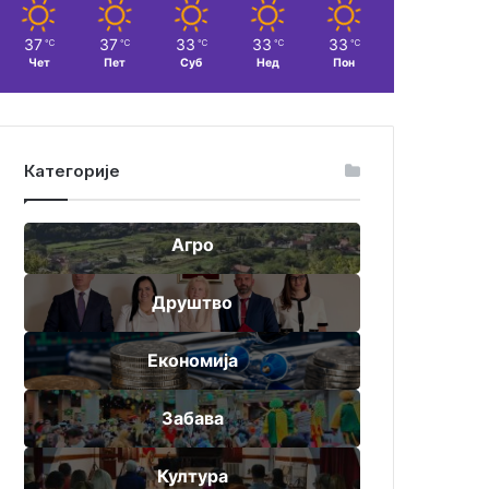
37
37
33
33
33
℃
℃
℃
℃
℃
Чет
Пет
Суб
Нед
Пон
Категорије
Агро
Друштво
Економија
Забава
Култура