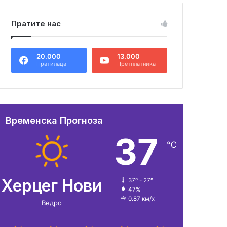
Пратите нас
20.000
13.000
Пратилаца
Претплатника
Временска Прогноза
37
℃
Херцег Нови
37º - 27º
47%
0.87 км/х
Ведро