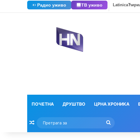
Радио уживо
ТВ уживо
Latinica
Ћири
ПОЧЕТНА
ДРУШТВО
ЦРНА ХРОНИКА
Насумични текстови
Претрага
за