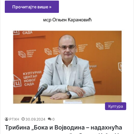
Прочитајте више »
Култура
РТХН
30.09.2024
0
Трибина „Бока и Војводина – надахнућа