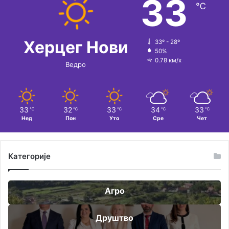
33
℃
Херцег Нови
33º - 28º
50%
0.78 км/х
Ведро
33
32
33
34
33
℃
℃
℃
℃
℃
Нед
Пон
Уто
Сре
Чет
Категорије
Агро
Друштво