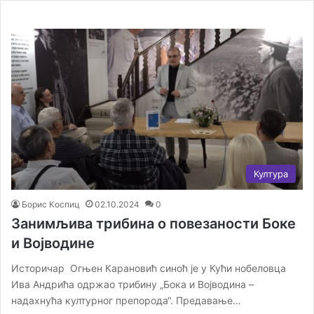
Култура
Борис Коспиц
02.10.2024
0
Занимљива трибина о повезаности Боке
и Војводине
Историчар Огњен Карановић синоћ је у Кући нобеловца
Ива Андрића одржао трибину „Бока и Војводина –
надахнућа културног препорода“. Предавање…