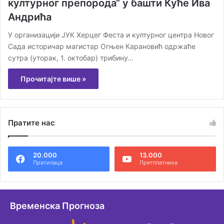
културног препорода“ у башти Куће Ива
Андрића
У организацији ЈУК Херцег Феста и културног центра Новог
Сада историчар магистар Огњен Карановић одржаће
сутра (уторак, 1. октобар) трибину…
Прочитајте више »
Пратите нас
20.000
13.000
Пратилаца
Претплатника
Временска Прогноза