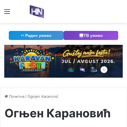
Мени
П
Радио уживо
ТВ уживо
Почетна
/
Ognjen Karanović
Огњен Карановић