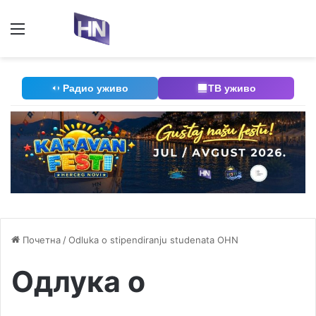
Мени
П
Радио уживо
ТВ уживо
Почетна
/
Odluka o stipendiranju studenata OHN
Одлука о