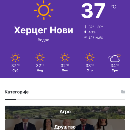
37
℃
Херцег Нови
37º - 30º
43%
2.17 км/х
Ведро
37
32
32
33
34
℃
℃
℃
℃
℃
Суб
Нед
Пон
Уто
Сре
Категорије
Агро
Друштво