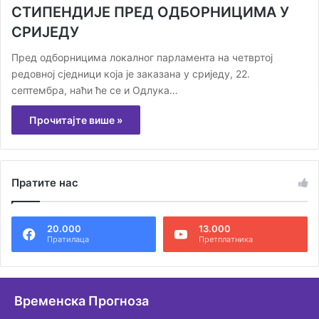
СТИПЕНДИЈЕ ПРЕД ОДБОРНИЦИМА У
СРИЈЕДУ
Пред одборницима локалног парламента на четвртој
редовној сједници која је заказана у сриједу, 22.
септембра, наћи ће се и Одлука…
Прочитајте више »
Пратите нас
20.000
13.000
Пратилаца
Претплатника
Временска Прогноза