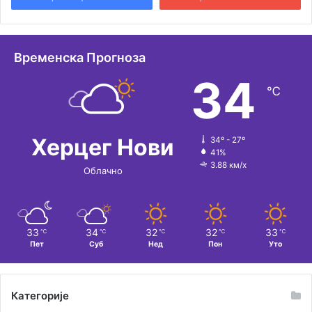
Временска Прогноза
34
℃
Херцег Нови
34º - 27º
41%
3.88 км/х
Облачно
33
34
32
32
33
℃
℃
℃
℃
℃
Пет
Суб
Нед
Пон
Уто
Категорије