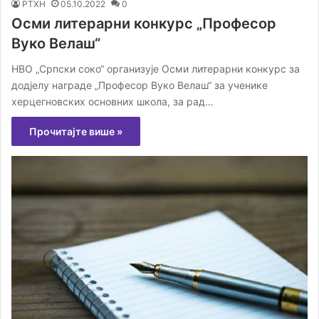
РТХН
05.10.2022
0
Осми литерарни конкурс „Професор
Вуко Велаш“
НВО „Српски соко“ организује Осми литерарни конкурс за
додјелу награде „Професор Вуко Велаш“ за ученике
херцегновских основних школа, за рад…
Прочитајте више »