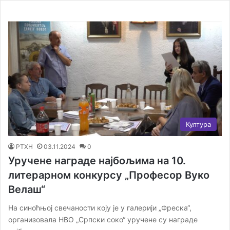
Култура
РТХН
03.11.2024
0
Уручене награде најбољима на 10.
литерарном конкурсу „Професор Вуко
Велаш“
На синоћњој свечаности коју је у галерији „Фреска“,
организовала НВО „Српски соко“ уручене су награде