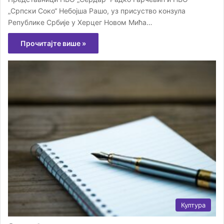
„Српски Соко“ Небојша Рашо, уз присуство конзулa
Републике Србије у Херцег Новом Мића…
Прочитајте више »
Култура