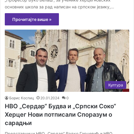
основних школа за рад написан на српском језику,…
Прочитајте више »
Култура
Борис Коспиц
20.01.2024
0
НВО „Сердар“ Будва и „Српски Соко“
Херцег Нови потписали Споразум о
сарадњи
Представници НВО „Сердар“ Радко Гарчевић и НВО