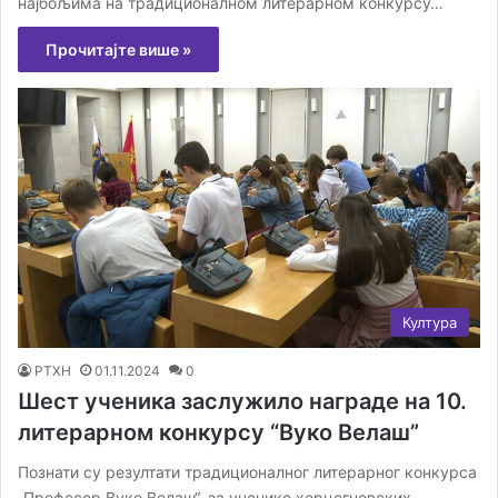
најбољима на традиционалном литерарном конкурсу…
Прочитајте више »
Култура
РТХН
01.11.2024
0
Шест ученика заслужило награде на 10.
литерарном конкурсу “Вуко Велаш”
Познати су резултати традиционалног литерарног конкурса
„Професор Вуко Велаш“, за ученике херцегновских