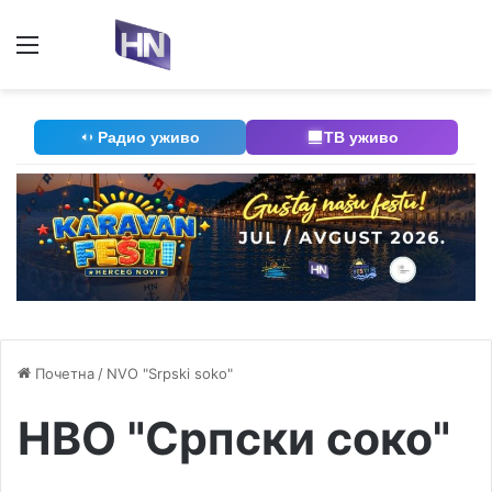
Мени
П
Радио уживо
ТВ уживо
Почетна
/
NVO "Srpski soko"
НВО "Српски соко"