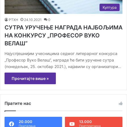
Култура
РТХН
24.10.2021
0
СУТРА УРУЧЕЊЕ НАГРАДА НАЈБОЉИМА
НА КОНКУРСУ „ПРОФЕСОР ВУКО
ВЕЛАШ“
Најуспјешнијим учесницима седмог литерарног конкурса
„Професор Вуко Велаш“, награде ће бити уручене сутра
(понедељак, 25. октобар 2021.), најавили су организатори…
Прочитајте више »
Пратите нас
20.000
13.000
Пратилаца
Претплатника